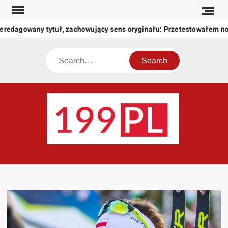
Skip
to
eredagowany tytuł, zachowujący sens oryginału: Przetestowałem n
content
Search
199
Twoje
okno
na
świat