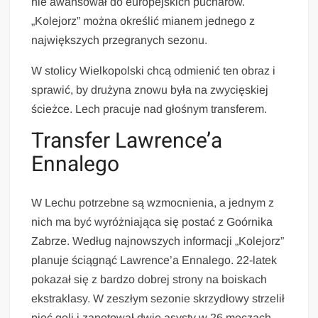
nie awansował do europejskich pucharów.
„Kolejorz” można określić mianem jednego z
największych przegranych sezonu.
W stolicy Wielkopolski chcą odmienić ten obraz i
sprawić, by drużyna znowu była na zwycięskiej
ścieżce. Lech pracuje nad głośnym transferem.
Transfer Lawrence’a
Ennalego
W Lechu potrzebne są wzmocnienia, a jednym z
nich ma być wyróżniająca się postać z Goórnika
Zabrze. Według najnowszych informacji „Kolejorz”
planuje ściągnąć Lawrence’a Ennalego. 22-latek
pokazał się z bardzo dobrej strony na boiskach
ekstraklasy. W zeszłym sezonie skrzydłowy strzelił
pięć goli i zanotował dwie asysty w 26 meczach.