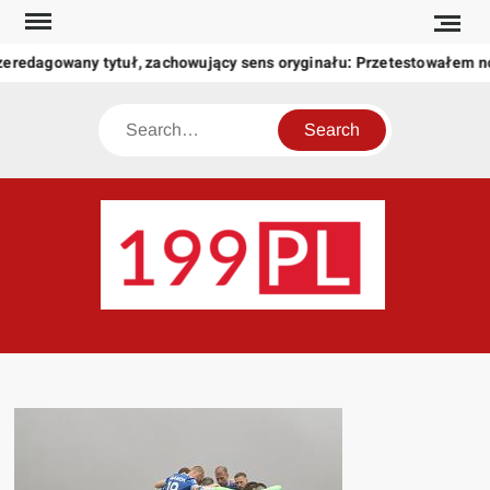
Skip
to
zeredagowany tytuł, zachowujący sens oryginału: Przetestowałem 
content
Search
199
Twoje
okno
na
świat