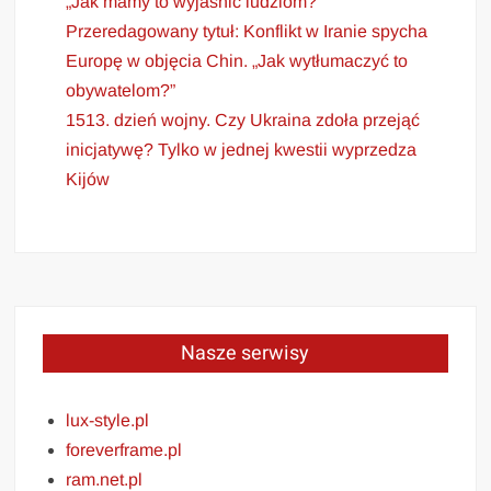
„Jak mamy to wyjaśnić ludziom?”
Przeredagowany tytuł: Konflikt w Iranie spycha
Europę w objęcia Chin. „Jak wytłumaczyć to
obywatelom?”
1513. dzień wojny. Czy Ukraina zdoła przejąć
inicjatywę? Tylko w jednej kwestii wyprzedza
Kijów
Nasze serwisy
lux-style.pl
foreverframe.pl
ram.net.pl