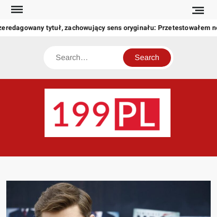
Skip
to
zeredagowany tytuł, zachowujący sens oryginału: Przetestowałem 
content
Search
199
Twoje
okno
na
świat