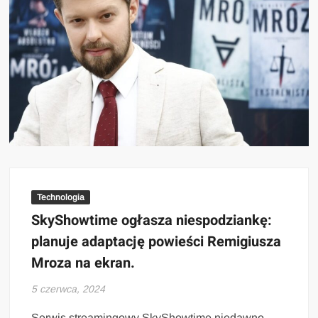
Technologia
SkyShowtime ogłasza niespodziankę:
planuje adaptację powieści Remigiusza
Mroza na ekran.
5 czerwca, 2024
Serwis streamingowy SkyShowtime niedawno