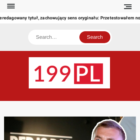
Skip
to
eredagowany tytuł, zachowujący sens oryginału: Przetestowałem n
content
Search
199
Twoje
okno
na
świat