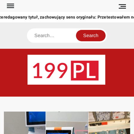
Skip
to
zeredagowany tytuł, zachowujący sens oryginału: Przetestowałem 
content
Search
199
Twoje
okno
na
świat