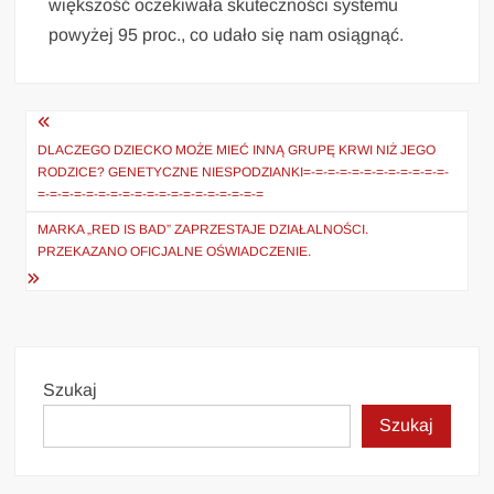
większość oczekiwała skuteczności systemu
powyżej 95 proc., co udało się nam osiągnąć.
Nawigacja
wpisu
DLACZEGO DZIECKO MOŻE MIEĆ INNĄ GRUPĘ KRWI NIŻ JEGO
RODZICE? GENETYCZNE NIESPODZIANKI=-=-=-=-=-=-=-=-=-=-=-=-
=-=-=-=-=-=-=-=-=-=-=-=-=-=-=-=-=-=-=
MARKA „RED IS BAD” ZAPRZESTAJE DZIAŁALNOŚCI.
PRZEKAZANO OFICJALNE OŚWIADCZENIE.
Szukaj
Szukaj