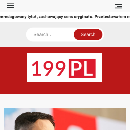
Skip
to
zeredagowany tytuł, zachowujący sens oryginału: Przetestowałem 
content
Search
199
Twoje
okno
na
świat