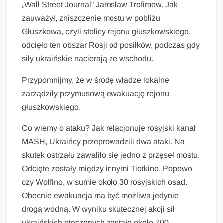
„Wall Street Journal” Jarosław Trofimow. Jak
zauważył, zniszczenie mostu w pobliżu
Głuszkowa, czyli stolicy rejonu głuszkowskiego,
odcięło ten obszar Rosji od posiłków, podczas gdy
siły ukraińskie nacierają ze wschodu.
Przypomnijmy, że w środę władze lokalne
zarządziły przymusową ewakuację rejonu
głuszkowskiego.
Co wiemy o ataku? Jak relacjonuje rosyjski kanał
MASH, Ukraińcy przeprowadzili dwa ataki. Na
skutek ostrzału zawaliło się jedno z przęseł mostu.
Odcięte zostały między innymi Tiotkino, Popowo
czy Wołfino, w sumie około 30 rosyjskich osad.
Obecnie ewakuacja ma być możliwa jedynie
drogą wodną. W wyniku skutecznej akcji sił
ukraińskich otoczonych zostało około 700