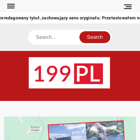
Skip
to
zeredagowany tytuł, zachowujący sens oryginału: Przetestowałem 
content
Search
199
Twoje
okno
na
świat