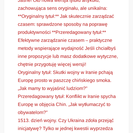
Jasne! Oto nowa wersja tytułu artykułu,
zachowująca sens oryginału, ale unikalna:
**Oryginalny tytuł:** Jak skutecznie zarządzać
czasem: sprawdzone sposoby na poprawę
produktywności **Przeredagowany tytuł:**
Efektywne zarządzanie czasem – praktyczne
metody wspierające wydajność Jeśli chciałbyś
inne propozycje lub masz dodatkowe wytyczne,
chętnie przygotuję więcej wersji!
Oryginalny tytuł: Skutki wojny w Iranie pchają
Europę prosto w paszczę chińskiego smoka.
„Jak mamy to wyjaśnić ludziom?”
Przeredagowany tytuł: Konflikt w Iranie spycha
Europę w objęcia Chin. „Jak wytłumaczyć to
obywatelom?”
1513. dzień wojny. Czy Ukraina zdoła przejąć
inicjatywę? Tylko w jednej kwestii wyprzedza