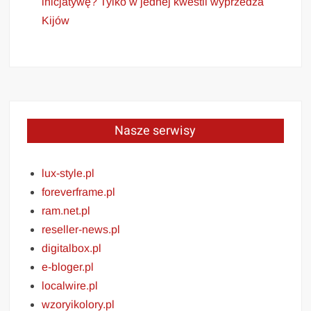
inicjatywę? Tylko w jednej kwestii wyprzedza
Kijów
Nasze serwisy
lux-style.pl
foreverframe.pl
ram.net.pl
reseller-news.pl
digitalbox.pl
e-bloger.pl
localwire.pl
wzoryikolory.pl