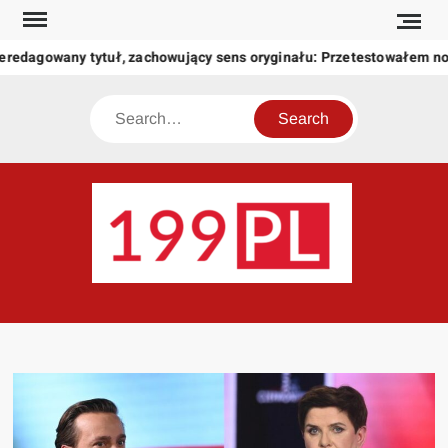
Skip
to
eredagowany tytuł, zachowujący sens oryginału: Przetestowałem n
content
Search
199
Twoje
okno
na
świat