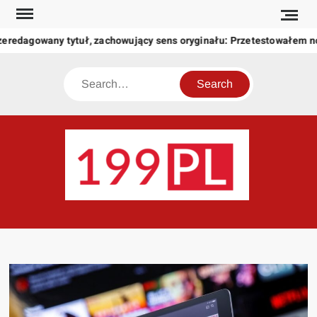
Skip
to
zeredagowany tytuł, zachowujący sens oryginału: Przetestowałem 
content
Search
199
Twoje
okno
na
świat