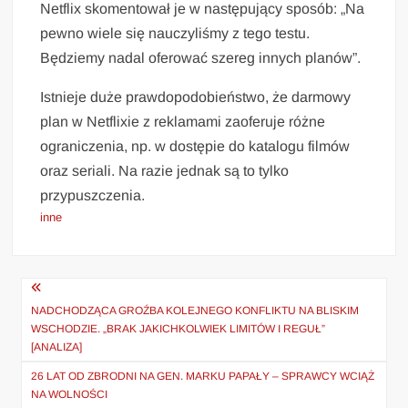
Netflix skomentował je w następujący sposób: „Na
pewno wiele się nauczyliśmy z tego testu.
Będziemy nadal oferować szereg innych planów”.
Istnieje duże prawdopodobieństwo, że darmowy
plan w Netflixie z reklamami zaoferuje różne
ograniczenia, np. w dostępie do katalogu filmów
oraz seriali. Na razie jednak są to tylko
przypuszczenia.
inne
Nawigacja
wpisu
NADCHODZĄCA GROŹBA KOLEJNEGO KONFLIKTU NA BLISKIM
WSCHODZIE. „BRAK JAKICHKOLWIEK LIMITÓW I REGUŁ”
[ANALIZA]
26 LAT OD ZBRODNI NA GEN. MARKU PAPAŁY – SPRAWCY WCIĄŻ
NA WOLNOŚCI