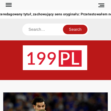
Skip
to
zeredagowany tytuł, zachowujący sens oryginału: Przetestowałem 
content
Search
199
Twoje
okno
na
świat