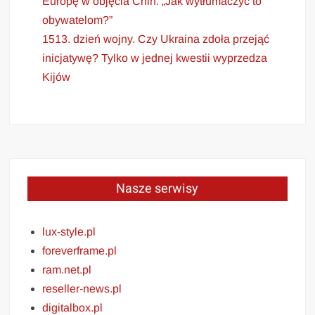
Europę w objęcia Chin. „Jak wytłumaczyć to
obywatelom?”
1513. dzień wojny. Czy Ukraina zdoła przejąć
inicjatywę? Tylko w jednej kwestii wyprzedza
Kijów
Nasze serwisy
lux-style.pl
foreverframe.pl
ram.net.pl
reseller-news.pl
digitalbox.pl