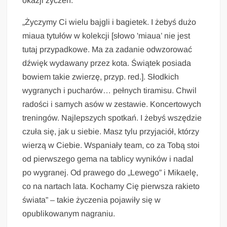
okazji życzeń.
„Życzymy Ci wielu bajgli i bagietek. I żebyś dużo
miaua tytułów w kolekcji [słowo 'miaua’ nie jest
tutaj przypadkowe. Ma za zadanie odwzorować
dźwięk wydawany przez kota. Świątek posiada
bowiem takie zwierzę, przyp. red.]. Słodkich
wygranych i pucharów… pełnych tiramisu. Chwil
radości i samych asów w zestawie. Koncertowych
treningów. Najlepszych spotkań. I żebyś wszędzie
czuła się, jak u siebie. Masz tylu przyjaciół, którzy
wierzą w Ciebie. Wspaniały team, co za Tobą stoi
od pierwszego gema na tablicy wyników i nadal
po wygranej. Od prawego do „Lewego” i Mikaelę,
co na nartach lata. Kochamy Cię pierwsza rakieto
świata” – takie życzenia pojawiły się w
opublikowanym nagraniu.