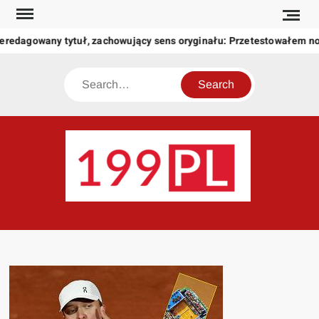
Skip
to
eredagowany tytuł, zachowujący sens oryginału: Przetestowałem n
content
Search
199
Twoje
okno
na
świat