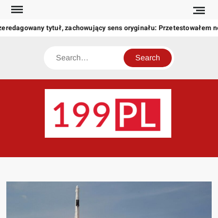
Skip
to
zeredagowany tytuł, zachowujący sens oryginału: Przetestowałem 
content
Search
199
Twoje
okno
na
świat