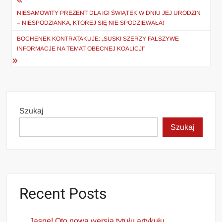
Nawigacja
wpisu
NIESAMOWITY PREZENT DLA IGI ŚWIĄTEK W DNIU JEJ URODZIN
– NIESPODZIANKA, KTÓREJ SIĘ NIE SPODZIEWAŁA!
BOCHENEK KONTRATAKUJE: „SUSKI SZERZY FAŁSZYWE
INFORMACJE NA TEMAT OBECNEJ KOALICJI”
Szukaj
Szukaj
Recent Posts
Jasne! Oto nowa wersja tytułu artykułu,