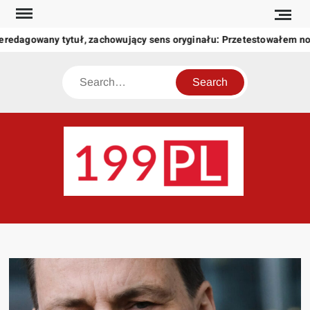
Skip
to
eredagowany tytuł, zachowujący sens oryginału: Przetestowałem n
content
Search
199
Twoje
okno
na
świat