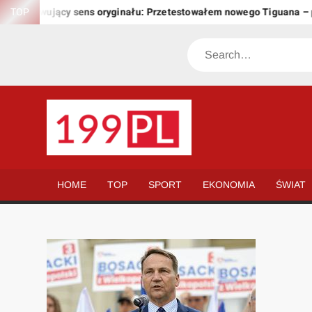
Skip
zachowujący sens oryginału: Przetestowałem nowego Tiguana – prz
TOP
to
content
Search
199.PL
Twoje
okno
na
HOME
TOP
SPORT
EKONOMIA
ŚWIAT
świat