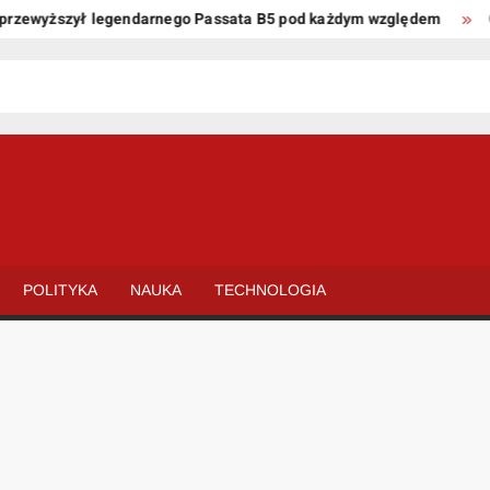
ewyższył legendarnego Passata B5 pod każdym względem
Oto k
POLITYKA
NAUKA
TECHNOLOGIA