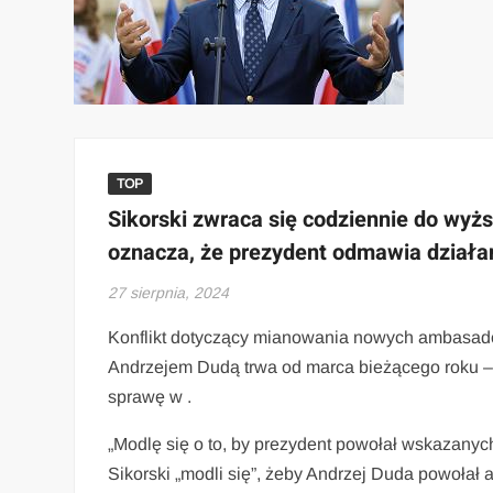
TOP
Sikorski zwraca się codziennie do wyżs
oznacza, że prezydent odmawia działa
27 sierpnia, 2024
Konflikt dotyczący mianowania nowych ambasad
Andrzejem Dudą trwa od marca bieżącego roku – i
sprawę w .
„Modlę się o to, by prezydent powołał wskazany
Sikorski „modli się”, żeby Andrzej Duda powoła