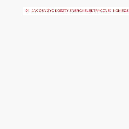
Nawigacja
JAK OBNIŻYĆ KOSZTY ENERGII ELEKTRYCZNEJ: KONIEC
wpisu