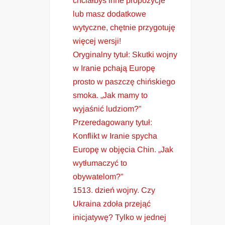
chciałbyś inne propozycje
lub masz dodatkowe
wytyczne, chętnie przygotuję
więcej wersji!
Oryginalny tytuł: Skutki wojny
w Iranie pchają Europę
prosto w paszczę chińskiego
smoka. „Jak mamy to
wyjaśnić ludziom?”
Przeredagowany tytuł:
Konflikt w Iranie spycha
Europę w objęcia Chin. „Jak
wytłumaczyć to
obywatelom?”
1513. dzień wojny. Czy
Ukraina zdoła przejąć
inicjatywę? Tylko w jednej