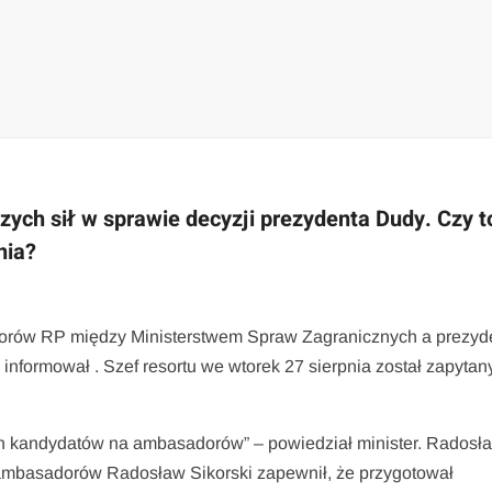
zych sił w sprawie decyzji prezydenta Dudy. Czy t
nia?
orów RP między Ministerstwem Spraw Zagranicznych a prezy
nformował . Szef resortu we wtorek 27 sierpnia został zapytany
ch kandydatów na ambasadorów” – powiedział minister. Radosł
ł ambasadorów Radosław Sikorski zapewnił, że przygotował