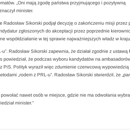
omatów. „Oni mają zgodę państwa przyjmującego i pozytywną
naczył minister.
e Radosław Sikorski podjął decyzję o zakończeniu misji przez
dydatur zgłoszonych do akceptacji przez poprzednie kierowni
ne współdziałanie w tej sprawie najważniejszych władz w kraju
u”. Radosław Sikorski zapewnia, że działał zgodnie z ustawą 
ws powiedział, że podczas wyboru kandydatów na ambasadoró
ez PiS. Polityk wyraził więc zdumienie czerwcową wypowiedzią
metodami „rodem z PRL-u”. Radosław Sikorski stwierdził, że „pa
ce powołać nawet osób w miejsce, gdzie nie ma odwołania wybr
edział minister.”