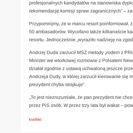
profesjonalnych kandydatów na stanowiska dypl
rekomendację komisji spraw zagranicznych” – zaz
Przypomnijmy, że w marcu resort poinformował, ż
50 ambasadorów. Wycofano także kilkanaście kan
resortu. Jednocześnie „wyraziło nadzieję na zgod
Andrzej Duda zarzucił MSZ metody „rodem z PRL-
Minister we wtorkowej rozmowie z Polsatem Ne
działał zgodnie z ustawą uchwaloną jeszcze prz
Andrzeja Dudy, w której zarzucił kierowanie się 
prezydent chyba strajkuje”.
„To jest niezrozumiałe, że pan prezydent nie ch
przez PiS osób. W przez trzy lata był wakat – powi
konflikt