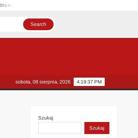
ilka propozycji unikalnych tytułów zachowujących sens oryginału: 1.
sobota, 08 sierpnia, 2026
4:19:37 PM
Szukaj
Szukaj