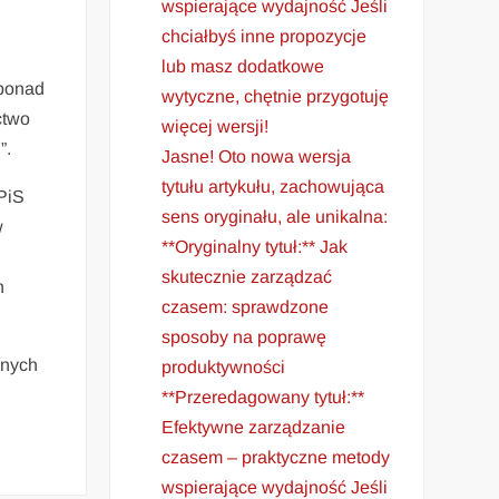
wspierające wydajność Jeśli
chciałbyś inne propozycje
lub masz dodatkowe
 ponad
wytyczne, chętnie przygotuję
ctwo
więcej wersji!
”.
Jasne! Oto nowa wersja
tytułu artykułu, zachowująca
PiS
sens oryginału, ale unikalna:
w
**Oryginalny tytuł:** Jak
skutecznie zarządzać
n
czasem: sprawdzone
sposoby na poprawę
anych
produktywności
**Przeredagowany tytuł:**
Efektywne zarządzanie
czasem – praktyczne metody
wspierające wydajność Jeśli