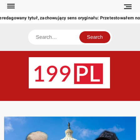
Skip
to
eredagowany tytuł, zachowujący sens oryginału: Przetestowałem n
content
Search
199
Twoje
okno
na
świat