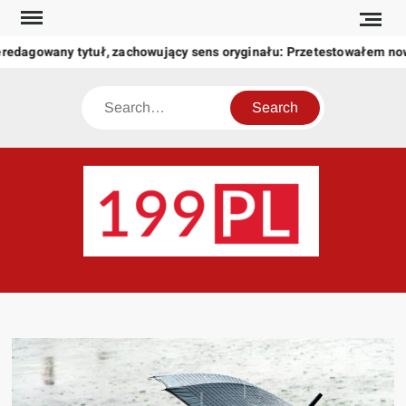
Skip
to
redagowany tytuł, zachowujący sens oryginału: Przetestowałem no
content
Search
199
Twoje
okno
na
świat