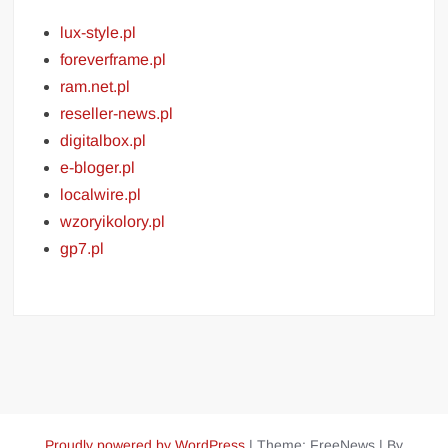
lux-style.pl
foreverframe.pl
ram.net.pl
reseller-news.pl
digitalbox.pl
e-bloger.pl
localwire.pl
wzoryikolory.pl
gp7.pl
Proudly powered by WordPress
|
Theme: FreeNews
|
By