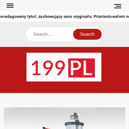
Skip
to
zeredagowany tytuł, zachowujący sens oryginału: Przetestowałem 
content
Search
199
Twoje
okno
na
świat