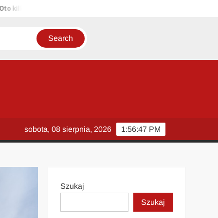
lka propozycji unikalnych tytułów zachowujących sens oryginału: 1. P
sobota, 08 sierpnia, 2026
1:56:48 PM
Szukaj
Szukaj