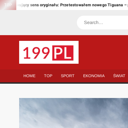
Skip
achowujący sens oryginału: Przetestowałem nowego Tiguana – prze
TOP
to
content
Search
199.PL
Twoje
okno
na
HOME
TOP
SPORT
EKONOMIA
ŚWIAT
świat