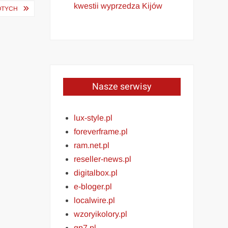
kwestii wyprzedza Kijów
OTYCH
Nasze serwisy
lux-style.pl
foreverframe.pl
ram.net.pl
reseller-news.pl
digitalbox.pl
e-bloger.pl
localwire.pl
wzoryikolory.pl
gp7.pl