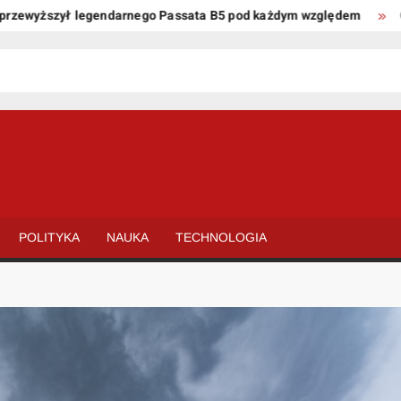
wyższył legendarnego Passata B5 pod każdym względem
Oto ki
POLITYKA
NAUKA
TECHNOLOGIA