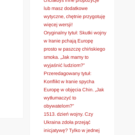
chciałbyś inne propozycje
lub masz dodatkowe
wytyczne, chętnie przygotuję
więcej wersji!
Oryginalny tytuł: Skutki wojny
w Iranie pchają Europę
prosto w paszczę chińskiego
smoka. „Jak mamy to
wyjaśnić ludziom?”
Przeredagowany tytuł:
Konflikt w Iranie spycha
Europę w objęcia Chin. „Jak
wytłumaczyć to
obywatelom?”
1513. dzień wojny. Czy
Ukraina zdoła przejąć
inicjatywę? Tylko w jednej