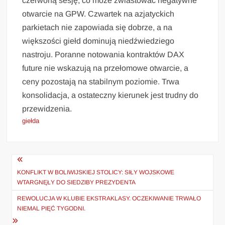
czerwoną sesję, co może zwiastować negatywne
otwarcie na GPW. Czwartek na azjatyckich
parkietach nie zapowiada się dobrze, a na
większości giełd dominują niedźwiedziego
nastroju. Poranne notowania kontraktów DAX
future nie wskazują na przełomowe otwarcie, a
ceny pozostają na stabilnym poziomie. Trwa
konsolidacja, a ostateczny kierunek jest trudny do
przewidzenia.
giełda
Nawigacja
wpisu
KONFLIKT W BOLIWIJSKIEJ STOLICY: SIŁY WOJSKOWE
WTARGNĘŁY DO SIEDZIBY PREZYDENTA
REWOLUCJA W KLUBIE EKSTRAKLASY. OCZEKIWANIE TRWAŁO
NIEMAL PIĘĆ TYGODNI.