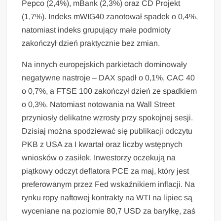
Pepco (2,4%), mBank (2,3%) oraz CD Projekt
(1,7%). Indeks mWIG40 zanotował spadek o 0,4%,
natomiast indeks grupujący małe podmioty
zakończył dzień praktycznie bez zmian.
Na innych europejskich parkietach dominowały
negatywne nastroje – DAX spadł o 0,1%, CAC 40
o 0,7%, a FTSE 100 zakończył dzień ze spadkiem
o 0,3%. Natomiast notowania na Wall Street
przyniosły delikatne wzrosty przy spokojnej sesji.
Dzisiaj można spodziewać się publikacji odczytu
PKB z USA za I kwartał oraz liczby wstępnych
wniosków o zasiłek. Inwestorzy oczekują na
piątkowy odczyt deflatora PCE za maj, który jest
preferowanym przez Fed wskaźnikiem inflacji. Na
rynku ropy naftowej kontrakty na WTI na lipiec są
wyceniane na poziomie 80,7 USD za baryłkę, zaś