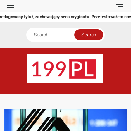
Skip
to
redagowany tytuł, zachowujący sens oryginału: Przetestowałem no
content
Search
199
Twoje
okno
na
świat