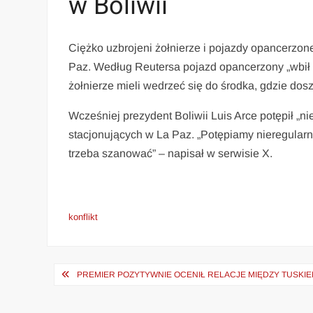
w Boliwii
Ciężko uzbrojeni żołnierze i pojazdy opancerzone 
Paz. Według Reutersa pojazd opancerzony „wbił 
żołnierze mieli wedrzeć się do środka, gdzie doszł
Wcześniej prezydent Boliwii Luis Arce potępił „n
stacjonujących w La Paz. „Potępiamy nieregularne
trzeba szanować” – napisał w serwisie X.
konflikt
Nawigacja
PREMIER POZYTYWNIE OCENIŁ RELACJE MIĘDZY TUSKIEM
wpisu