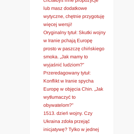
chciałbyś inne propozycje
lub masz dodatkowe
wytyczne, chętnie przygotuję
więcej wersji!
Oryginalny tytuł: Skutki wojny
w Iranie pchają Europę
prosto w paszczę chińskiego
smoka. „Jak mamy to
wyjaśnić ludziom?”
Przeredagowany tytuł:
Konflikt w Iranie spycha
Europę w objęcia Chin. „Jak
wytłumaczyć to
obywatelom?”
1513. dzień wojny. Czy
Ukraina zdoła przejąć
inicjatywę? Tylko w jednej