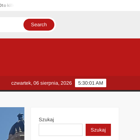
ka propozycji unikalnych tytułów zachowujących sens oryginału: 1. Pa
czwartek, 06 sierpnia, 2026
5:30:02 AM
Szukaj
Szukaj