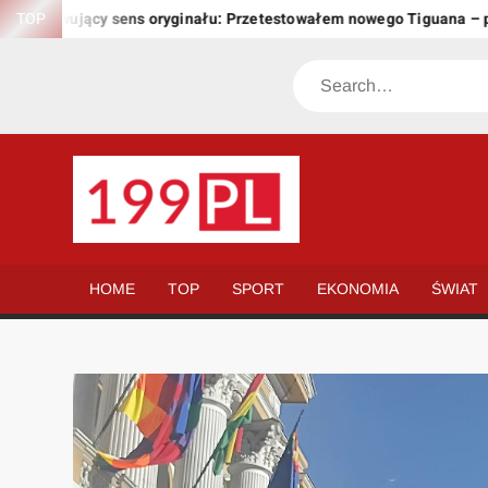
Skip
chowujący sens oryginału: Przetestowałem nowego Tiguana – przew
TOP
to
content
Search
199.PL
Twoje
okno
na
HOME
TOP
SPORT
EKONOMIA
ŚWIAT
świat