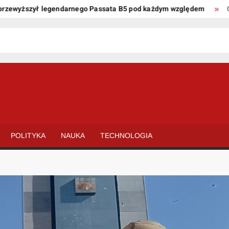
yższył legendarnego Passata B5 pod każdym względem
Oto kil
POLITYKA
NAUKA
TECHNOLOGIA