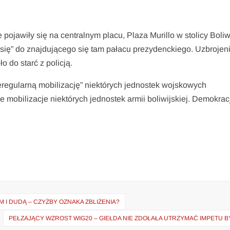
pojawiły się na centralnym placu, Plaza Murillo w stolicy Boliw
się” do znajdującego się tam pałacu prezydenckiego. Uzbrojen
o do starć z policją.
ieregularną mobilizację” niektórych jednostek wojskowych
 mobilizacje niektórych jednostek armii boliwijskiej. Demokrac
 I DUDĄ – CZYŻBY OZNAKA ZBLIŻENIA?
PEŁZAJĄCY WZROST WIG20 – GIEŁDA NIE ZDOŁAŁA UTRZYMAĆ IMPETU 