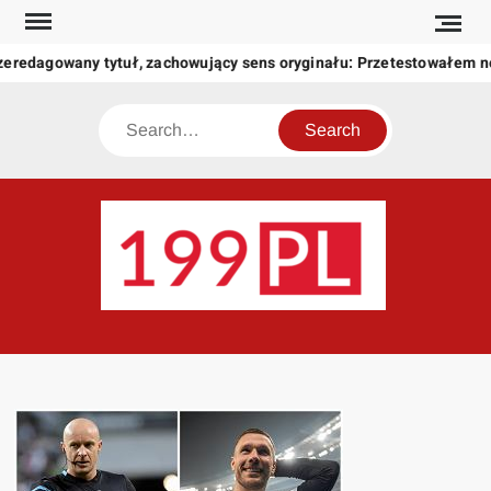
Skip
to
zeredagowany tytuł, zachowujący sens oryginału: Przetestowałem 
content
Search
199
Twoje
okno
na
świat