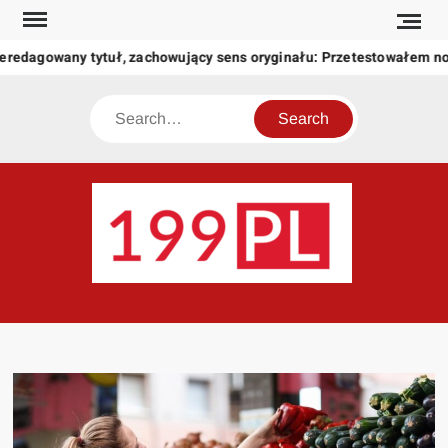
Skip
to
eredagowany tytuł, zachowujący sens oryginału: Przetestowałem n
content
Search
199
Twoje
okno
na
świat