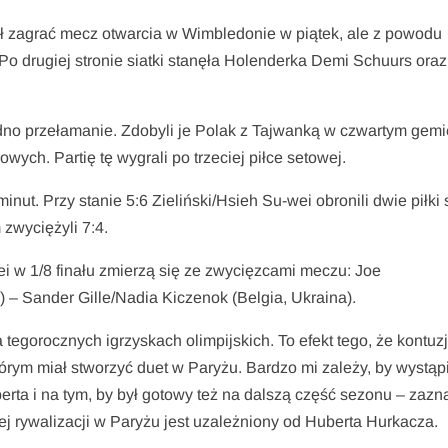
iał zagrać mecz otwarcia w Wimbledonie w piątek, ale z powodu
Po drugiej stronie siatki stanęła Holenderka Demi Schuurs oraz
dno przełamanie. Zdobyli je Polak z Tajwanką w czwartym gemi
ych. Partię tę wygrali po trzeciej piłce setowej.
inut. Przy stanie 5:6 Zieliński/Hsieh Su-wei obronili dwie piłki
 zwyciężyli 7:4.
wei w 1/8 finału zmierzą się ze zwycięzcami meczu: Joe
 – Sander Gille/Nadia Kiczenok (Belgia, Ukraina).
 tegorocznych igrzyskach olimpijskich. To efekt tego, że kontuzj
órym miał stworzyć duet w Paryżu. Bardzo mi zależy, by wystąp
erta i na tym, by był gotowy też na dalszą część sezonu – zazn
skiej rywalizacji w Paryżu jest uzależniony od Huberta Hurkacza.