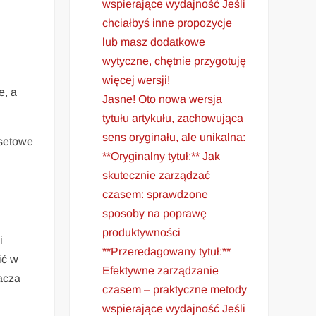
wspierające wydajność Jeśli
chciałbyś inne propozycje
lub masz dodatkowe
wytyczne, chętnie przygotuję
więcej wersji!
e, a
Jasne! Oto nowa wersja
tytułu artykułu, zachowująca
sens oryginału, ale unikalna:
 setowe
**Oryginalny tytuł:** Jak
skutecznie zarządzać
czasem: sprawdzone
sposoby na poprawę
produktywności
i
**Przeredagowany tytuł:**
ić w
Efektywne zarządzanie
acza
czasem – praktyczne metody
wspierające wydajność Jeśli