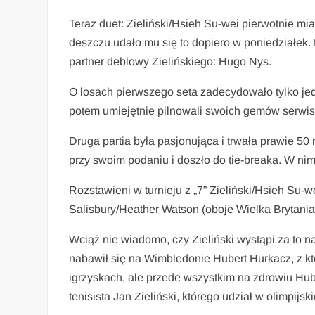
Teraz duet: Zieliński/Hsieh Su-wei pierwotnie m
deszczu udało mu się to dopiero w poniedziałek. 
partner deblowy Zielińskiego: Hugo Nys.
O losach pierwszego seta zadecydowało tylko je
potem umiejętnie pilnowali swoich gemów serwisow
Druga partia była pasjonująca i trwała prawie 50 m
przy swoim podaniu i doszło do tie-breaka. W nim
Rozstawieni w turnieju z „7” Zieliński/Hsieh Su-
Salisbury/Heather Watson (oboje Wielka Brytania)
Wciąż nie wiadomo, czy Zieliński wystąpi za to na
nabawił się na Wimbledonie Hubert Hurkacz, z kt
igrzyskach, ale przede wszystkim na zdrowiu Hub
tenisista Jan Zieliński, którego udział w olimpij