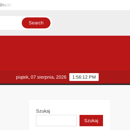
ilka propozycji unikalnych tytułów zachowujących sens oryginału: 1.
piątek, 07 sierpnia, 2026
1:56:13 PM
Szukaj
Szukaj