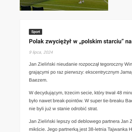
Sport
Polak zwyciężył w „polskim starciu” n
9 lipca, 2024
Jan Zieliński nieudanie rozpoczął tegoroczny 
grającymi po raz pierwszy: ekscentrycznym Ja
Baezem.
W decydującym, trzecim secie, który trwał 48 min
było nawet break-pointów. W super tie-breaku Ba
nie byli już w stanie odrobić strat.
Jan Zieliński lepszy od deblowego partnera Jan Z
mikście. Jego partnerką jest 38-letnia Tajwanka H