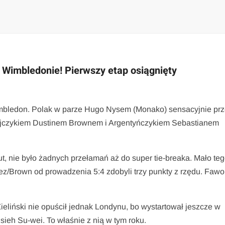
a Wimbledonie! Pierwszy etap osiągnięty
Wimbledon. Polak w parze Hugo Nysem (Monako) sensacyjnie prz
majczykiem Dustinem Brownem i Argentyńczykiem Sebastianem
ut, nie było żadnych przełamań aż do super tie-breaka. Mało teg
ez/Brown od prowadzenia 5:4 zdobyli trzy punkty z rzędu. Fawo
ieliński nie opuścił jednak Londynu, bo wystartował jeszcze w
sieh Su-wei. To właśnie z nią w tym roku.