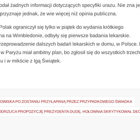
podał żadnych informacji dotyczących specyfiki urazu. Nie zna je
 przyznaje jednak, że wie więcej niż opinia publiczna.
lak ograniczył się tylko w piątek do wydania krótkiego
na na Wimbledonie, odbyły się pierwsze badania lekarskie.
 przeprowadzenie dalszych badań lekarskich w domu, w Polsce.
w Paryżu miał ambitny plan, bo zgłosił się do wszystkich trzec
i w mikście z Igą Świątek.
ANOWISKA PO ZOSTANIU PRZYŁAPANĄ PRZEZ PRZYPADKOWEGO ŚWIADKA
 ODRZUCA PROPOZYCJĘ PREZYDENTA DUDĘ. HOŁOWNIA SKRYTYKOWAŁ DEC