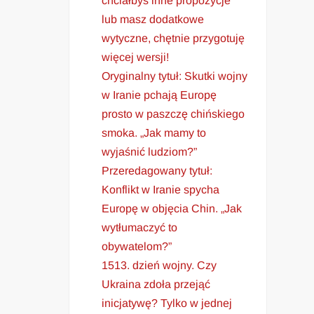
chciałbyś inne propozycje
lub masz dodatkowe
wytyczne, chętnie przygotuję
więcej wersji!
Oryginalny tytuł: Skutki wojny
w Iranie pchają Europę
prosto w paszczę chińskiego
smoka. „Jak mamy to
wyjaśnić ludziom?”
Przeredagowany tytuł:
Konflikt w Iranie spycha
Europę w objęcia Chin. „Jak
wytłumaczyć to
obywatelom?”
1513. dzień wojny. Czy
Ukraina zdoła przejąć
inicjatywę? Tylko w jednej