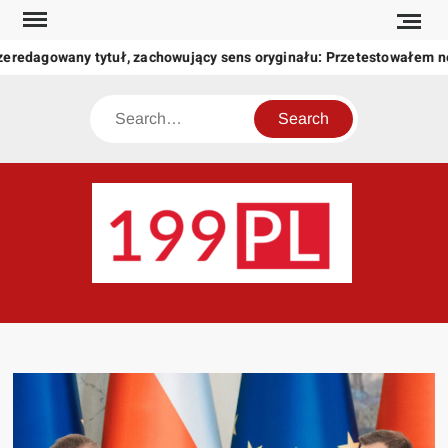
Skip
to
zeredagowany tytuł, zachowujący sens oryginału: Przetestowałem 
content
Search
199
Twoje
okno
na
świat