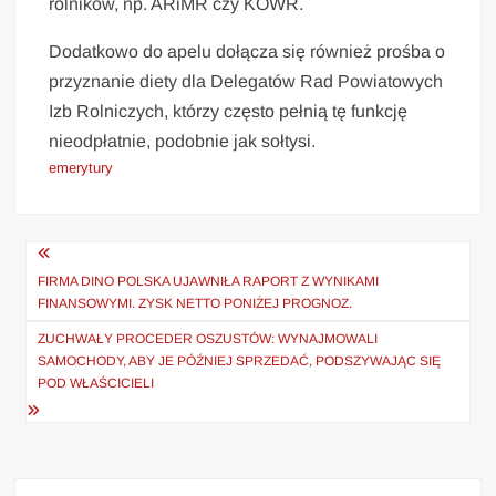
rolników, np. ARiMR czy KOWR.
Dodatkowo do apelu dołącza się również prośba o
przyznanie diety dla Delegatów Rad Powiatowych
Izb Rolniczych, którzy często pełnią tę funkcję
nieodpłatnie, podobnie jak sołtysi.
emerytury
Nawigacja
wpisu
FIRMA DINO POLSKA UJAWNIŁA RAPORT Z WYNIKAMI
FINANSOWYMI. ZYSK NETTO PONIŻEJ PROGNOZ.
ZUCHWAŁY PROCEDER OSZUSTÓW: WYNAJMOWALI
SAMOCHODY, ABY JE PÓŹNIEJ SPRZEDAĆ, PODSZYWAJĄC SIĘ
POD WŁAŚCICIELI