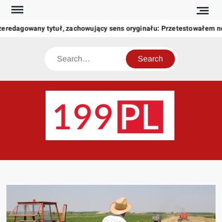
Skip
to
zeredagowany tytuł, zachowujący sens oryginału: Przetestowałem 
content
Search
199
Twoje
okno
na
świat