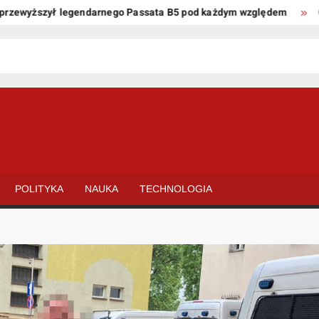
wyższył legendarnego Passata B5 pod każdym względem
Oto ki
POLITYKA
NAUKA
TECHNOLOGIA