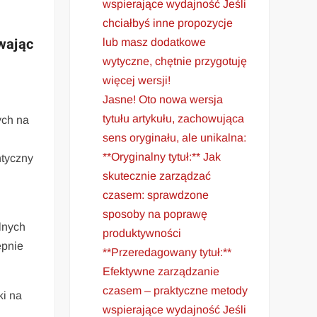
wspierające wydajność Jeśli
chciałbyś inne propozycje
wając
lub masz dodatkowe
wytyczne, chętnie przygotuję
więcej wersji!
Jasne! Oto nowa wersja
tytułu artykułu, zachowująca
ych na
sens oryginału, ale unikalna:
**Oryginalny tytuł:** Jak
ntyczny
skutecznie zarządzać
czasem: sprawdzone
sposoby na poprawę
lnych
produktywności
ępnie
**Przeredagowany tytuł:**
Efektywne zarządzanie
czasem – praktyczne metody
ki na
wspierające wydajność Jeśli