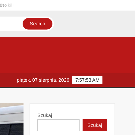
lka propozycji unikalnych tytułów zachowujących sens oryginału: 1. P
piątek, 07 sierpnia, 2026
7:57:54 AM
Szukaj
Szukaj