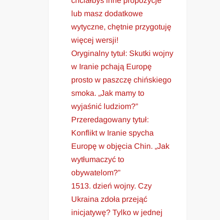
chciałbyś inne propozycje
lub masz dodatkowe
wytyczne, chętnie przygotuję
więcej wersji!
Oryginalny tytuł: Skutki wojny
w Iranie pchają Europę
prosto w paszczę chińskiego
smoka. „Jak mamy to
wyjaśnić ludziom?”
Przeredagowany tytuł:
Konflikt w Iranie spycha
Europę w objęcia Chin. „Jak
wytłumaczyć to
obywatelom?”
1513. dzień wojny. Czy
Ukraina zdoła przejąć
inicjatywę? Tylko w jednej