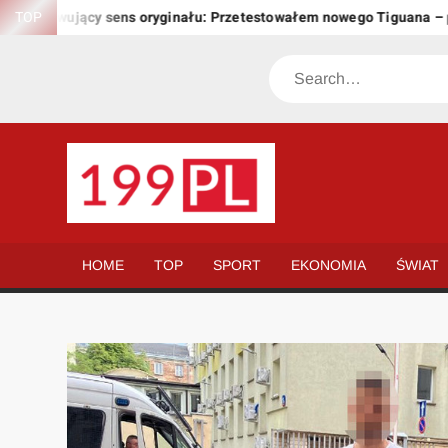
Skip
achowujący sens oryginału: Przetestowałem nowego Tiguana – prze
TOP
to
content
Search
199.PL
Twoje
okno
na
HOME
TOP
SPORT
EKONOMIA
ŚWIAT
świat