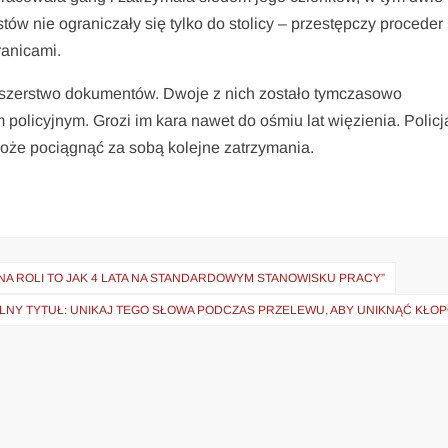
ów nie ograniczały się tylko do stolicy – przestępczy proceder
ranicami.
alszerstwo dokumentów. Dwoje z nich zostało tymczasowo
 policyjnym. Grozi im kara nawet do ośmiu lat więzienia. Policj
oże pociągnąć za sobą kolejne zatrzymania.
NA ROLI TO JAK 4 LATA NA STANDARDOWYM STANOWISKU PRACY”
LNY TYTUŁ: UNIKAJ TEGO SŁOWA PODCZAS PRZELEWU, ABY UNIKNĄĆ KŁO