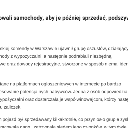
ali samochody, aby je później sprzedać, podszy
jskiej komendy w Warszawie ujawnił grupę oszustów, działając
ody z wypożyczalni, a następnie podrabiali niezbędną
sowe oraz dowody rejestracyjne, stworzone w sposób niemal ide
iane na platformach ogłoszeniowych w internecie po bardzo
teresowanie potencjalnych nabywców. Jedna z osób odpowiedzia
ypożyczalni oraz dostarczała je współwinowajcom, którzy nast
 zaliczek.
am pojazd był sprzedawany kilkakrotnie, co przyniosło grupie zys
zpracowała gang i zatrzymała siedem jego członków, w tym dwie