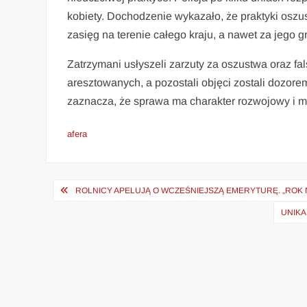
kobiety. Dochodzenie wykazało, że praktyki oszust
zasięg na terenie całego kraju, a nawet za jego g
Zatrzymani usłyszeli zarzuty za oszustwa oraz f
aresztowanych, a pozostali objęci zostali dozorem
zaznacza, że sprawa ma charakter rozwojowy i m
afera
Nawigacja
ROLNICY APELUJĄ O WCZEŚNIEJSZĄ EMERYTURĘ. „ROK 
wpisu
UNIKA