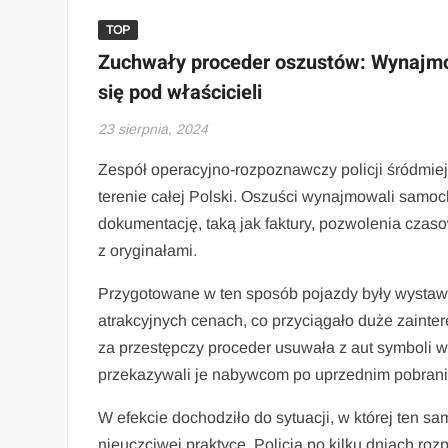
TOP
Zuchwały proceder oszustów: Wynajmow
się pod właścicieli
23 sierpnia, 2024
Zespół operacyjno-rozpoznawczy policji śródmie
terenie całej Polski. Oszuści wynajmowali samoch
dokumentację, taką jak faktury, pozwolenia cza
z oryginałami.
Przygotowane w ten sposób pojazdy były wystaw
atrakcyjnych cenach, co przyciągało duże zain
za przestępczy proceder usuwała z aut symboli w
przekazywali je nabywcom po uprzednim pobraniu
W efekcie dochodziło do sytuacji, w której ten s
nieuczciwej praktyce. Policja po kilku dniach ro