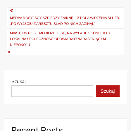
Nawigacja
wpisu
MEDIA: ROSYJSCY SZPIEDZY ZNIKNĘLI Z POLA WIDZENIA SŁUŻB.
„PO WYJŚCIU Z ARESZTU ŚLAD PO NICH ZAGINĄŁ”
MIASTO W ROSJI MOBILIZUJE SIĘ NA WYPADEK KONFLIKTU.
LOKALNA SPOŁECZNOŚĆ OPOWIADA O NARASTAJĄCYM
NIEPOKOJU
Szukaj
Szukaj
Recent Posts