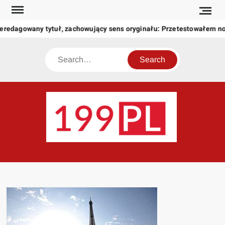
Skip
to
zeredagowany tytuł, zachowujący sens oryginału: Przetestowałem 
content
Search
199
Twoje
okno
na
świat