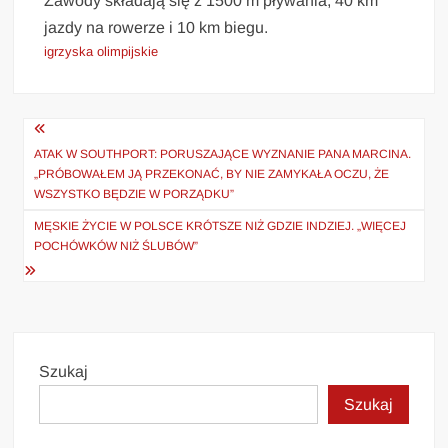
Zawody składają się z 1500 m pływania, 40 km
jazdy na rowerze i 10 km biegu.
igrzyska olimpijskie
Nawigacja
wpisu
ATAK W SOUTHPORT: PORUSZAJĄCE WYZNANIE PANA MARCINA.
„PRÓBOWAŁEM JĄ PRZEKONAĆ, BY NIE ZAMYKAŁA OCZU, ŻE
WSZYSTKO BĘDZIE W PORZĄDKU”
MĘSKIE ŻYCIE W POLSCE KRÓTSZE NIŻ GDZIE INDZIEJ. „WIĘCEJ
POCHÓWKÓW NIŻ ŚLUBÓW”
Szukaj
Szukaj