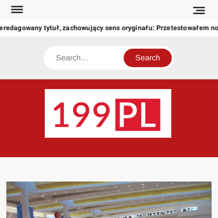
Skip
to
eredagowany tytuł, zachowujący sens oryginału: Przetestowałem n
content
Search
199
Twoje
okno
na
świat