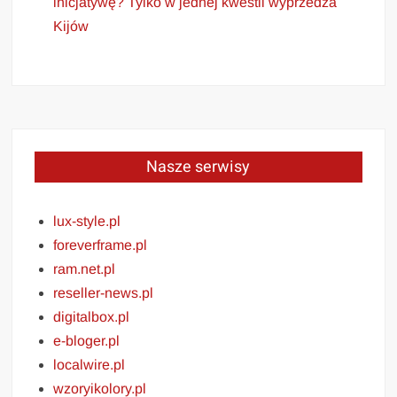
inicjatywę? Tylko w jednej kwestii wyprzedza
Kijów
Nasze serwisy
lux-style.pl
foreverframe.pl
ram.net.pl
reseller-news.pl
digitalbox.pl
e-bloger.pl
localwire.pl
wzoryikolory.pl