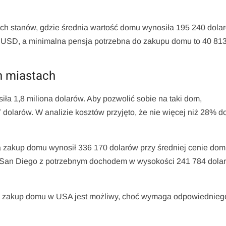
ych stanów, gdzie średnia wartość domu wynosiła 195 240 dola
4 USD, a minimalna pensja potrzebna do zakupu domu to 40 81
h miastach
ła 1,8 miliona dolarów. Aby pozwolić sobie na taki dom,
olarów. W analizie kosztów przyjęto, że nie więcej niż 28% 
 zakup domu wynosił 336 170 dolarów przy średniej cenie dom
ię San Diego z potrzebnym dochodem w wysokości 241 784 dolar
ń, zakup domu w USA jest możliwy, choć wymaga odpowiednieg