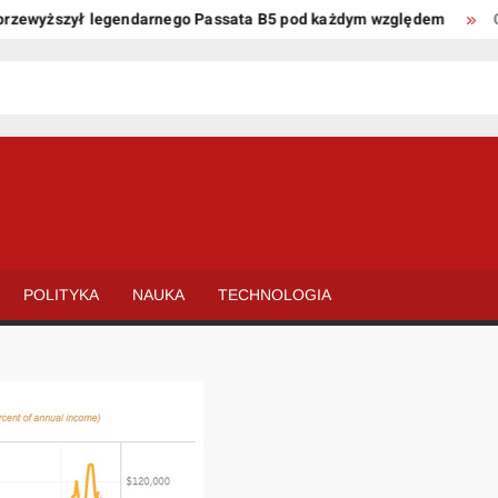
ewyższył legendarnego Passata B5 pod każdym względem
Oto k
POLITYKA
NAUKA
TECHNOLOGIA