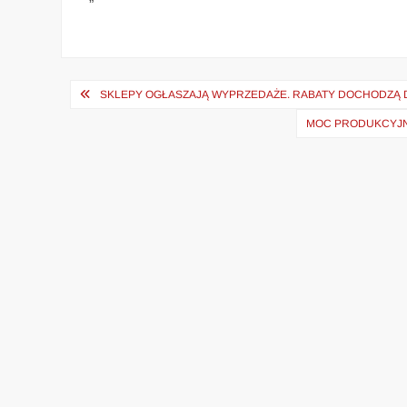
Nawigacja
SKLEPY OGŁASZAJĄ WYPRZEDAŻE. RABATY DOCHODZĄ D
wpisu
MOC PRODUKCYJNA