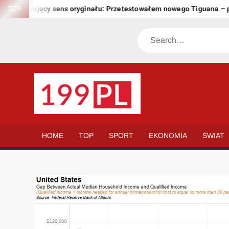
Skip
zachowujący sens oryginału: Przetestowałem nowego Tiguana – prz
TOP
to
content
Search
199.PL
Twoje
okno
na
HOME
TOP
SPORT
EKONOMIA
ŚWIAT
świat