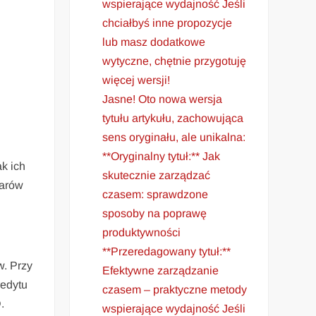
wspierające wydajność Jeśli
chciałbyś inne propozycje
lub masz dodatkowe
wytyczne, chętnie przygotuję
więcej wersji!
Jasne! Oto nowa wersja
tytułu artykułu, zachowująca
sens oryginału, ale unikalna:
**Oryginalny tytuł:** Jak
k ich
skutecznie zarządzać
larów
czasem: sprawdzone
sposoby na poprawę
produktywności
**Przeredagowany tytuł:**
w. Przy
Efektywne zarządzanie
redytu
czasem – praktyczne metody
.
wspierające wydajność Jeśli