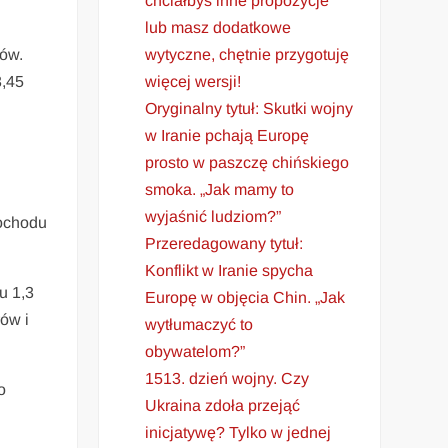
chciałbyś inne propozycje
lub masz dodatkowe
wytyczne, chętnie przygotuję
rów.
więcej wersji!
3,45
Oryginalny tytuł: Skutki wojny
w Iranie pchają Europę
prosto w paszczę chińskiego
smoka. „Jak mamy to
wyjaśnić ludziom?”
dochodu
Przeredagowany tytuł:
Konflikt w Iranie spycha
u 1,3
Europę w objęcia Chin. „Jak
ów i
wytłumaczyć to
obywatelom?”
1513. dzień wojny. Czy
o
Ukraina zdoła przejąć
inicjatywę? Tylko w jednej