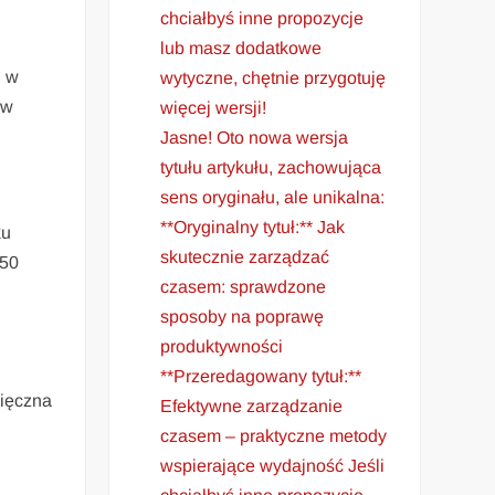
chciałbyś inne propozycje
lub masz dodatkowe
u w
wytyczne, chętnie przygotuję
 w
więcej wersji!
Jasne! Oto nowa wersja
tytułu artykułu, zachowująca
sens oryginału, ale unikalna:
**Oryginalny tytuł:** Jak
ku
skutecznie zarządzać
150
czasem: sprawdzone
sposoby na poprawę
produktywności
**Przeredagowany tytuł:**
sięczna
Efektywne zarządzanie
czasem – praktyczne metody
wspierające wydajność Jeśli