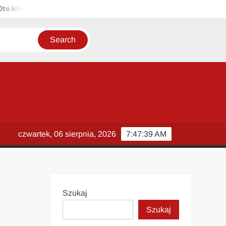
ilka propozycji unikalnych tytułów zachowujących sens oryginału: 1. 
czwartek, 06 sierpnia, 2026
7:47:40 AM
Szukaj
Szukaj