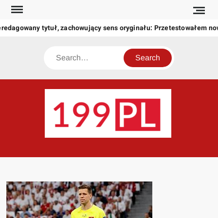
Skip
to
redagowany tytuł, zachowujący sens oryginału: Przetestowałem no
content
Search
199
Twoje
okno
na
świat