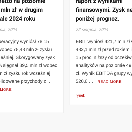
netto na poziomie
raport z wynikami
 mln zł w drugim
finansowymi. Zysk ne
ale 2024 roku
poniżej prognoz.
nia, 2024
22 sierpnia, 2024
eracyjny wyniósł 78,15
EBIT wyniósł 421,7 mln z
wobec 78,48 mln zł zysku
482,1 mln zł przed rokiem i
ześniej. Skorygowany zysk
15 proc. niższy od oczeki
 sięgnał 89,5 mln zł wobec
analityków na poziomie 49
n zł zysku rok wcześniej.
zł. Wynik EBITDA grupy wy
lidowane przychody z …
520,6 …
READ MORE
 MORE
rynek