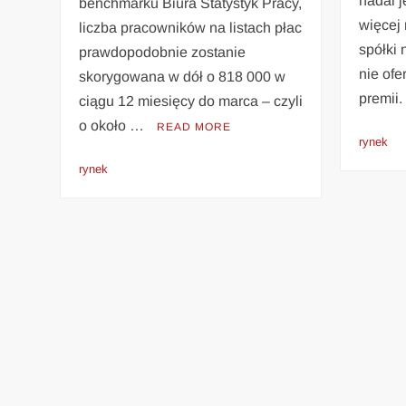
nadal 
benchmarku Biura Statystyk Pracy,
więcej
liczba pracowników na listach płac
spółk
prawdopodobnie zostanie
nie ofe
skorygowana w dół o 818 000 w
premii
ciągu 12 miesięcy do marca – czyli
o około …
READ MORE
rynek
rynek