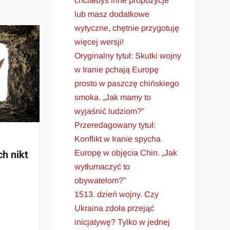
chciałbyś inne propozycje
lub masz dodatkowe
wytyczne, chętnie przygotuję
więcej wersji!
Oryginalny tytuł: Skutki wojny
w Iranie pchają Europę
prosto w paszczę chińskiego
smoka. „Jak mamy to
wyjaśnić ludziom?”
Przeredagowany tytuł:
Konflikt w Iranie spycha
ch nikt
Europę w objęcia Chin. „Jak
wytłumaczyć to
obywatelom?”
1513. dzień wojny. Czy
Ukraina zdoła przejąć
inicjatywę? Tylko w jednej