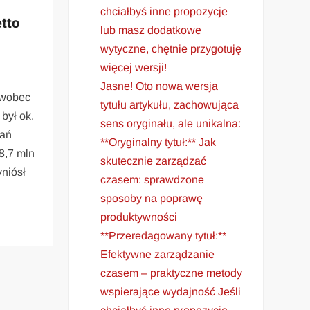
chciałbyś inne propozycje
tto
lub masz dodatkowe
wytyczne, chętnie przygotuję
więcej wersji!
Jasne! Oto nowa wersja
ł wobec
tytułu artykułu, zachowująca
 był ok.
sens oryginału, ale unikalna:
wań
**Oryginalny tytuł:** Jak
8,7 mln
skutecznie zarządzać
niósł
czasem: sprawdzone
sposoby na poprawę
produktywności
**Przeredagowany tytuł:**
Efektywne zarządzanie
czasem – praktyczne metody
wspierające wydajność Jeśli