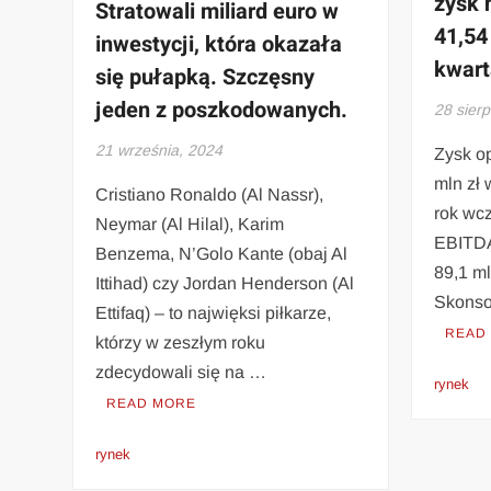
zysk 
Stratowali miliard euro w
41,54
inwestycji, która okazała
kwart
się pułapką. Szczęsny
jeden z poszkodowanych.
28 sierp
21 września, 2024
Zysk op
mln zł 
Cristiano Ronaldo (Al Nassr),
rok wc
Neymar (Al Hilal), Karim
EBITDA
Benzema, N’Golo Kante (obaj Al
89,1 ml
Ittihad) czy Jordan Henderson (Al
Skonso
Ettifaq) – to najwięksi piłkarze,
READ
którzy w zeszłym roku
zdecydowali się na …
rynek
READ MORE
rynek