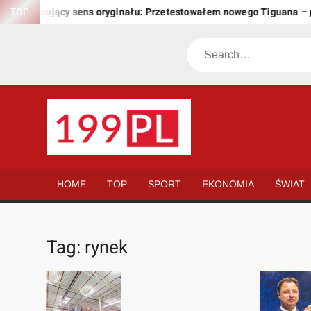
Skip
achowujący sens oryginału: Przetestowałem nowego Tiguana – prze
TOP
to
content
Search
199.PL
Twoje
okno
na
HOME
TOP
SPORT
EKONOMIA
ŚWIAT
świat
Tag:
rynek