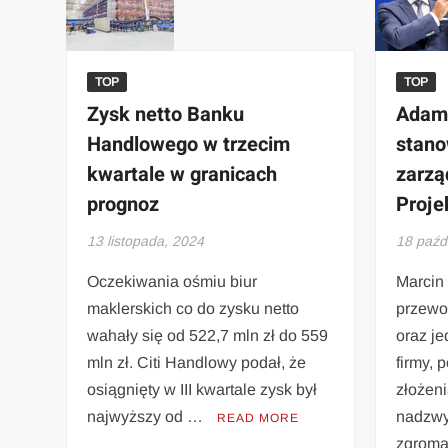
TOP
TOP
Zysk netto Banku
Adam 
Handlowego w trzecim
stano
kwartale w granicach
zarzą
prognoz
Proje
13 listopada, 2024
18 paźd
Oczekiwania ośmiu biur
Marcin 
maklerskich co do zysku netto
przewo
wahały się od 522,7 mln zł do 559
oraz je
mln zł. Citi Handlowy podał, że
firmy, 
osiągnięty w III kwartale zysk był
złożen
najwyższy od …
nadzwy
READ MORE
zgroma