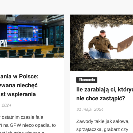
nia w Polsce:
Ekonomia
ywana niechęć
Ile zarabiają ci, który
st wspierania
nie chce zastąpić?
, 2024
31 maja, 2024
 ostatnim czasie fala
Zawody takie jak salowa,
́ na GPW nieco opadła, to
sprzątaczka, grabarz czy