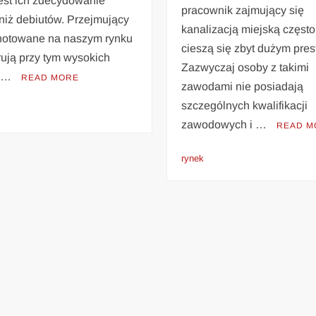
jest ich zdecydowanie
pracownik zajmujący się
 niż debiutów. Przejmujący
kanalizacją miejską często
i notowane na naszym rynku
cieszą się zbyt dużym pres
rują przy tym wysokich
Zazwyczaj osoby z takimi
. …
READ MORE
zawodami nie posiadają
szczególnych kwalifikacji
zawodowych i …
READ M
rynek