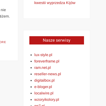
kwestii wyprzedza Kijów
 nie
tiżem.
Nasze serwisy
ORE
lux-style.pl
foreverframe.pl
ram.net.pl
reseller-news.pl
digitalbox.pl
e-bloger.pl
localwire.pl
wzoryikolory.pl
gp7.pl