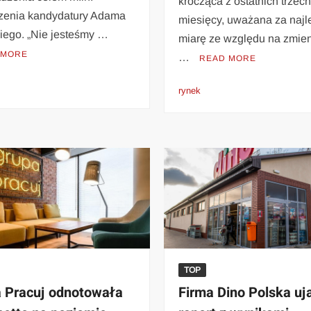
krocząca z ostatnich trzec
rzenia kandydatury Adama
miesięcy, uważana za najl
kiego. „Nie jesteśmy …
miarę ze względu na zmien
 MORE
…
READ MORE
rynek
TOP
 Pracuj odnotowała
Firma Dino Polska uj