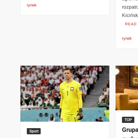
rynek
rozpat
Kicińs
READ
rynek
TOP
Grupa
Sport