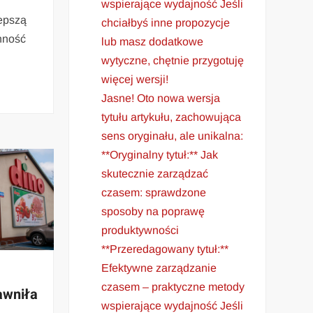
h
wspierające wydajność Jeśli
epszą
chciałbyś inne propozycje
ność
lub masz dodatkowe
wytyczne, chętnie przygotuję
więcej wersji!
Jasne! Oto nowa wersja
tytułu artykułu, zachowująca
sens oryginału, ale unikalna:
**Oryginalny tytuł:** Jak
skutecznie zarządzać
czasem: sprawdzone
sposoby na poprawę
produktywności
**Przeredagowany tytuł:**
Efektywne zarządzanie
czasem – praktyczne metody
awniła
wspierające wydajność Jeśli