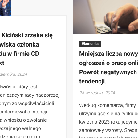
Kiciński zrzeka się
wiska członka
Ekonomia
du w firmie CD
Mniejsza liczba now
kt
ogłoszeń o pracę onl
Powrót negatywnych
ziernika, 2024
tendencji.
Iwiński, który jest
28 września, 2024
dniczącym rady nadzorczej
dnym ze współwłaścicieli
Według komentarza, firmy
poinformował o intencji
utrzymujące się na rynku o
ia wniosku o zwołanie
kwietnia 2023 roku jedynie
czajnego walnego
zanotowały wzrosty. Średn
dzenia celem m.in.