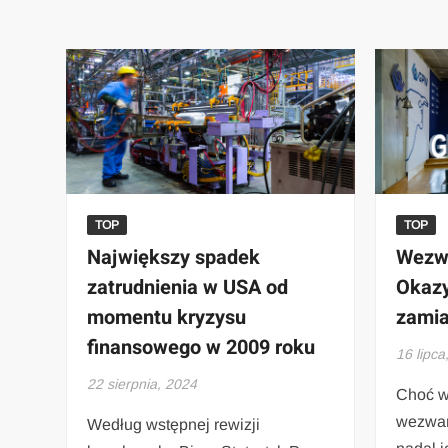
TOP
TOP
Największy spadek
Wezwa
zatrudnienia w USA od
Okaz
momentu kryzysu
zamia
finansowego w 2009 roku
16 lipca
22 sierpnia, 2024
Choć w
wezwan
Według wstępnej rewizji