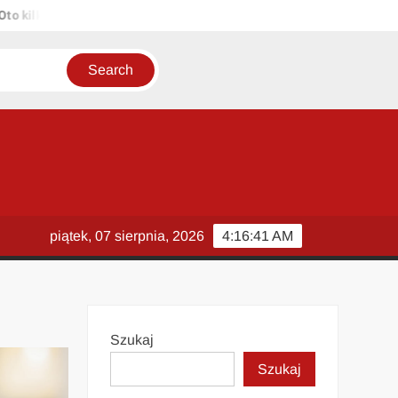
lka propozycji unikalnych tytułów zachowujących sens oryginału: 1. 
piątek, 07 sierpnia, 2026
4:16:42 AM
Szukaj
Szukaj