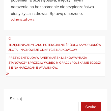
popełnienia przestępstwa, między innymi
narazenia na bezpośrednie niebezpieczeństwo
utraty życia i zdrowia. Sprawę umorzono.
ochrona zdrowia
Nawigacja
wpisu
TRZĘSIENIA ZIEMI JAKO POTENCJALNE ŹRÓDŁO SAMORODKÓW
ZŁOTA – NAJNOWSZE ODKRYCIE NAUKOWCÓW
PREZYDENT DUDA W AMERYKAŃSKIM SHOW WYRAŻA
STANOWCZY SPRZECIW WOBEC MIGRACJI: POLSKA NIE ZGODZI
SIĘ NA NARZUCANIE WARUNKÓW.
Szukaj
Szukaj