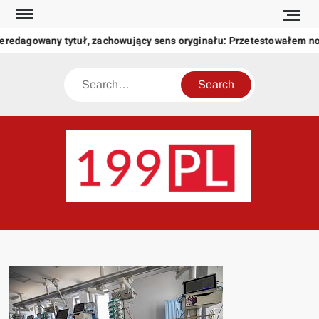
Skip
to
eredagowany tytuł, zachowujący sens oryginału: Przetestowałem n
content
Search
199
Twoje
okno
na
świat