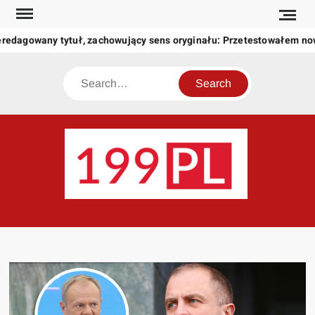
Skip
to
redagowany tytuł, zachowujący sens oryginału: Przetestowałem no
content
Search
199
Twoje
okno
na
świat