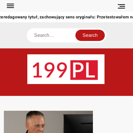
Skip
to
zeredagowany tytuł, zachowujący sens oryginału: Przetestowałem 
content
Search
199
Twoje
okno
na
świat