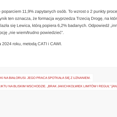
ię poparciem 11,9% zapytanych osób. To wzrost o 2 punkty proc
ik ten oznacza, że formacja wyprzedza Trzecią Drogę, na któr
azła się Lewica, którą popiera 6,2% badanych. Odpowiedź „in
cję „nie wiem/trudno powiedzieć”.
 2024 roku, metodą CATI i CAWI.
 NA BIAŁORUSI. JEGO PRACA SPOTKAŁA SIĘ Z UZNANIEM.
U NA BLISKIM WSCHODZIE. „BRAK JAKICHKOLWIEK LIMITÓW I REGUŁ” [AN