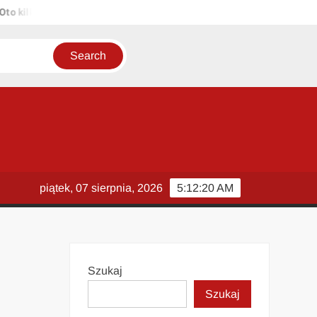
lka propozycji unikalnych tytułów zachowujących sens oryginału: 1. 
piątek, 07 sierpnia, 2026
5:12:21 AM
Szukaj
Szukaj