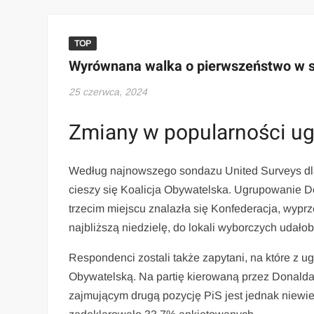
TOP
Wyrównana walka o pierwszeństwo w s
25 czerwca, 2024
Zmiany w popularności u
Według najnowszego sondazu United Surveys dla
cieszy się Koalicja Obywatelska. Ugrupowanie D
trzecim miejscu znalazła się Konfederacja, wyp
najbliższą niedzielę, do lokali wyborczych udał
Respondenci zostali także zapytani, na które z 
Obywatelską. Na partię kierowaną przez Donald
zajmującym drugą pozycję PiS jest jednak niewi