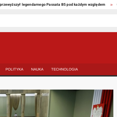
wyższył legendarnego Passata B5 pod każdym względem
Oto ki
POLITYKA
NAUKA
TECHNOLOGIA