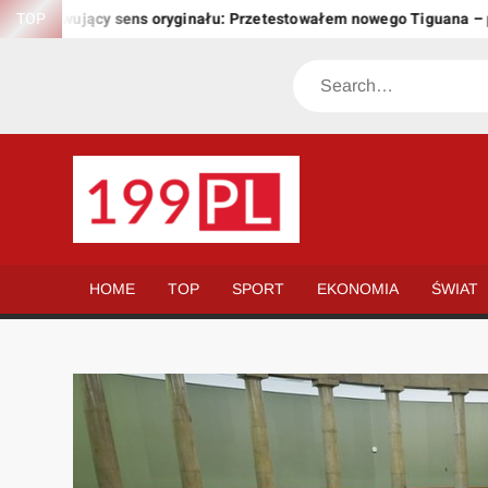
Skip
achowujący sens oryginału: Przetestowałem nowego Tiguana – prze
TOP
to
content
Search
199.PL
Twoje
okno
na
HOME
TOP
SPORT
EKONOMIA
ŚWIAT
świat