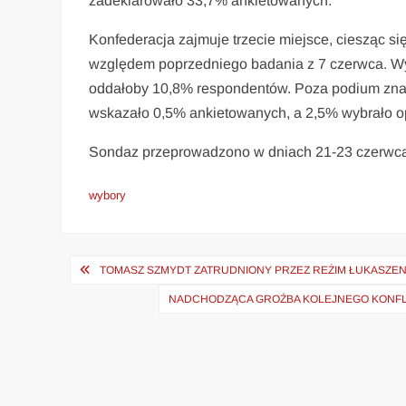
zadeklarowało 33,7% ankietowanych.
Konfederacja zajmuje trzecie miejsce, ciesząc s
względem poprzedniego badania z 7 czerwca. Wyn
oddałoby 10,8% respondentów. Poza podium znal
wskazało 0,5% ankietowanych, a 2,5% wybrało op
Sondaz przeprowadzono w dniach 21-23 czerwca
wybory
Nawigacja
TOMASZ SZMYDT ZATRUDNIONY PRZEZ REŻIM ŁUKASZENKI
wpisu
NADCHODZĄCA GROŹBA KOLEJNEGO KONFLIKT