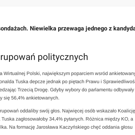
ondażach. Niewielka przewaga jednego z kandyd
grupowań politycznych
 Wirtualnej Polski, największym poparciem wsród ankietowan
onalda Tuska depcze jednak po piętach Prawu i Sprawiedliwoś
rzedzając Trzecią Drogę. Gdyby wybory do parlamentu odbywały
oby się 56,4% ankietowanych.
ugrupowań oddaliby swój głos. Najwięcej osób wskazało Koalicj
a Tuska zagłosowałoby 34,4% pytanych. Różnica między KO, a
elka. Na formację Jarosława Kaczyńskiego chęć oddania głosu