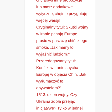
chciałbyś inne propozycje
lub masz dodatkowe
wytyczne, chętnie przygotuję
więcej wersji!
Oryginalny tytuł: Skutki wojny
w Iranie pchają Europę
prosto w paszczę chińskiego
smoka. „Jak mamy to
wyjaśnić ludziom?”
Przeredagowany tytuł:
Konflikt w Iranie spycha
Europę w objęcia Chin. „Jak
wytłumaczyć to
obywatelom?”
1513. dzień wojny. Czy
Ukraina zdoła przejąć
inicjatywę? Tylko w jednej