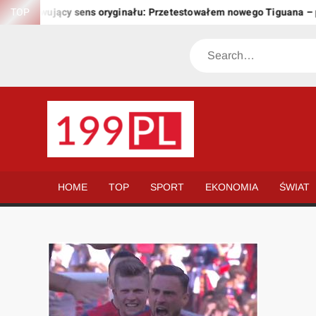
Skip
 zachowujący sens oryginału: Przetestowałem nowego Tiguana – pr
TOP
to
content
Search
199.PL
Twoje
okno
na
HOME
TOP
SPORT
EKONOMIA
ŚWIAT
świat