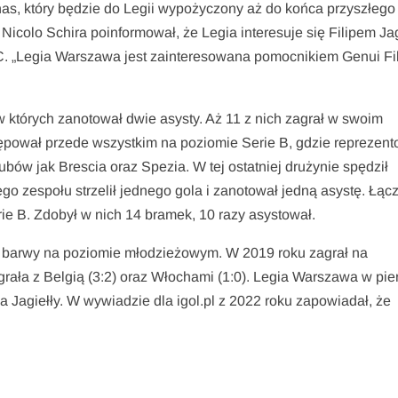
s, który będzie do Legii wypożyczony aż do końca przyszłego
Nicolo Schira poinformował, że Legia interesuje się Filipem Jag
. „Legia Warszawa jest zainteresowana pomocnikiem Genui Fi
w których zanotował dwie asysty. Aż 11 z nich zagrał w swoim
ępował przede wszystkim na poziomie Serie B, gdzie reprezent
ubów jak Brescia oraz Spezia. W tej ostatniej drużynie spędził
o zespołu strzelił jednego gola i zanotował jedną asystę. Łąc
ie B. Zdobył w nich 14 bramek, 10 razy asystował.
e barwy na poziomie młodzieżowym. W 2019 roku zagrał na
rała z Belgią (3:2) oraz Włochami (1:0). Legia Warszawa w pie
pa Jagiełły. W wywiadzie dla igol.pl z 2022 roku zapowiadał, że