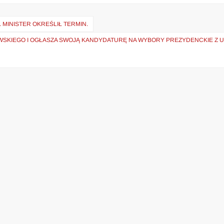
 MINISTER OKREŚLIŁ TERMIN.
WSKIEGO I OGŁASZA SWOJĄ KANDYDATURĘ NA WYBORY PREZYDENCKIE Z 