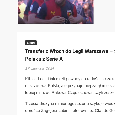
Sport
Transfer z Włoch do Legii Warszawa –
Polaka z Serie A
17 czerwca, 2024
Kibice Legii i tak mieli powody do radości po z
mistrzostwa Polski, ale przynajmniej zajął miej
lepiej m.in. od Rakowa Częstochowa, czyli zeszł
Trzecia drużyna minionego sezonu szykuje więc 
obrońca Zagłębia Lubin – ale również Claude Go