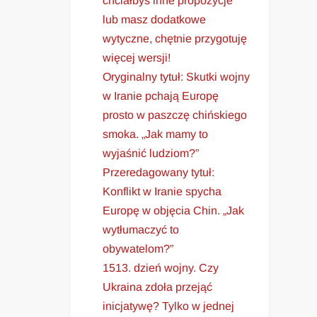
chciałbyś inne propozycje
lub masz dodatkowe
wytyczne, chętnie przygotuję
więcej wersji!
Oryginalny tytuł: Skutki wojny
w Iranie pchają Europę
prosto w paszczę chińskiego
smoka. „Jak mamy to
wyjaśnić ludziom?”
Przeredagowany tytuł:
Konflikt w Iranie spycha
Europę w objęcia Chin. „Jak
wytłumaczyć to
obywatelom?”
1513. dzień wojny. Czy
Ukraina zdoła przejąć
inicjatywę? Tylko w jednej