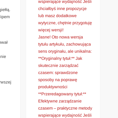
wspierające wydajność Jeśli
chciałbyś inne propozycje
iełłą.
lub masz dodatkowe
lipem
wytyczne, chętnie przygotuję
więcej wersji!
Jasne! Oto nowa wersja
ował
tytułu artykułu, zachowująca
sens oryginału, ale unikalna:
znie
**Oryginalny tytuł:** Jak
skutecznie zarządzać
czasem: sprawdzone
sposoby na poprawę
rwszej
produktywności
**Przeredagowany tytuł:**
Efektywne zarządzanie
czasem – praktyczne metody
wspierające wydajność Jeśli