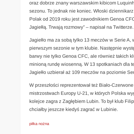
oraz dobrze znany warszawskim kibicom Luquinha
sezonu. To jednak nie koniec. Włoski dziennikarz 
Polak od 2019 roku jest zawodnikiem Genoa CFC
Jagiełłą. Trwają rozmowy” – napisał na Twitterze.
Jagiełło ma za sobą tylko 13 meczów w Serie A, 
pierwszym sezonie w tym klubie. Następnie wyst
barwy nie tylko Genoa CFC, ale również takich kl
minioną rundę wiosenną. W 13 spotkaniach dla teg
Jagiełło uzbierał aż 109 meczów na poziomie Ser
W przeszłości reprezentował też Biało-Czerwon
mistrzostwach Europy U-21, w których Polska wyg
kolejce zagra z Zagłębiem Lubin. To był klub Fili
chciałby jeszcze kiedyś zagrać w Lubinie.
piłka nożna