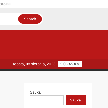
kilka propozycji unikalnych tytułów zachowujących sens oryginału: 1
sobota, 08 sierpnia, 2026
9:06:45 AM
Szukaj
Szukaj