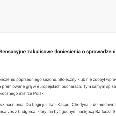
 Sensacyjne zakulisowe doniesienia o sprowadzeni
akończeniu poprzedniego sezonu. Stołeczny klub nie zdobył wpr
sce premiowane grą w europejskich pucharach. Tym samym spisał
orocznego mistrza Polski.
wzmocnienia. Do Legii już trafił Kacper Chodyna – do niedawn
ncalves z Łudgorca, który ma być godnym następcą Bartosza S