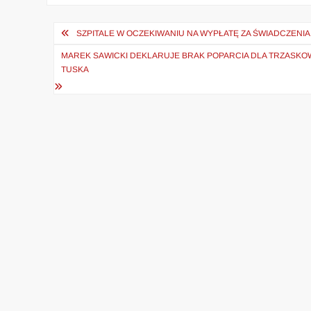
Nawigacja
SZPITALE W OCZEKIWANIU NA WYPŁATĘ ZA ŚWIADCZENIA.
wpisu
MAREK SAWICKI DEKLARUJE BRAK POPARCIA DLA TRZASKO
TUSKA