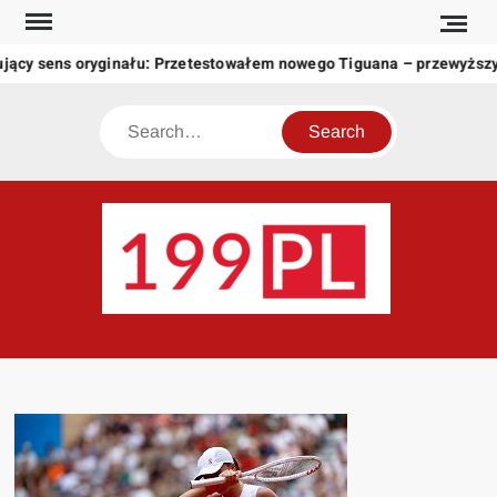
Skip
to
ujący sens oryginału: Przetestowałem nowego Tiguana – przewyższ
content
Search
199
Twoje
okno
na
świat