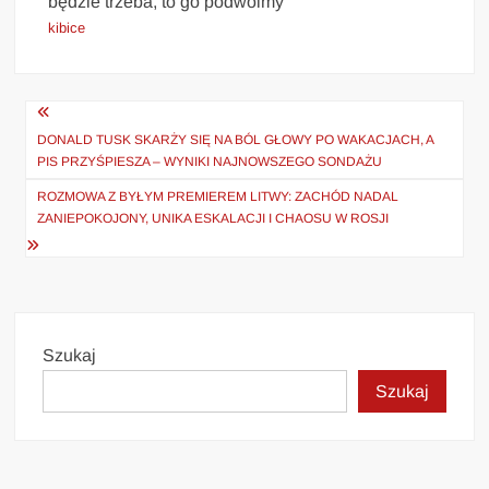
będzie trzeba, to go podwoimy”
kibice
Nawigacja
wpisu
DONALD TUSK SKARŻY SIĘ NA BÓL GŁOWY PO WAKACJACH, A
PIS PRZYŚPIESZA – WYNIKI NAJNOWSZEGO SONDAŻU
ROZMOWA Z BYŁYM PREMIEREM LITWY: ZACHÓD NADAL
ZANIEPOKOJONY, UNIKA ESKALACJI I CHAOSU W ROSJI
Szukaj
Szukaj