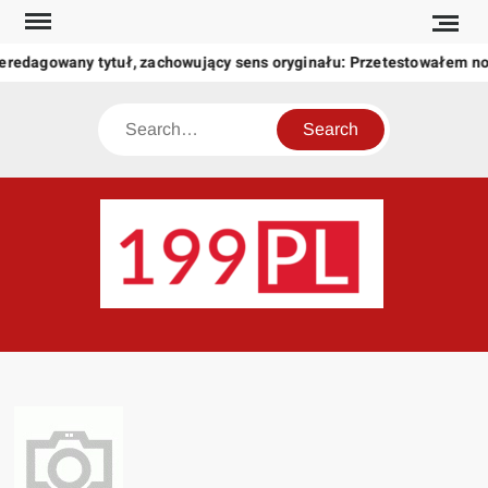
Skip
to
eredagowany tytuł, zachowujący sens oryginału: Przetestowałem n
content
Search
199
Twoje
okno
na
świat