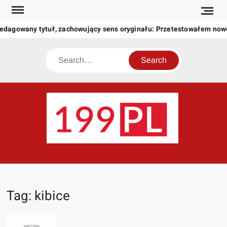
Skip
to
dagowany tytuł, zachowujący sens oryginału: Przetestowałem nowe
content
Search
199
Twoje
okno
na
świat
Tag:
kibice