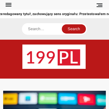
Skip
to
zeredagowany tytuł, zachowujący sens oryginału: Przetestowałem 
content
Search
199
Twoje
okno
na
świat