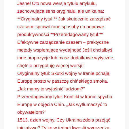
Jasne! Oto nowa wersja tytułu artykułu,
zachowująca sens oryginału, ale unikalna:
**Oryginalny tytuł:** Jak skutecznie zarządzać
czasem: sprawdzone sposoby na poprawę
produktywności **Przeredagowany tytuł:**
Efektywne zarządzanie czasem – praktyczne
metody wspierające wydajność Jeśli chciałbyś
inne propozycje lub masz dodatkowe wytyczne,
chętnie przygotuję więcej wersji!
Oryginalny tytuł: Skutki wojny w Iranie pchają
Europę prosto w paszczę chińskiego smoka.
„Jak mamy to wyjaśnić ludziom?”
Przeredagowany tytuł: Konflikt w Iranie spycha
Europę w objęcia Chin. „Jak wytłumaczyć to
obywatelom?”
1513. dzień wojny. Czy Ukraina zdoła przejąć
inicjatywę? Tylko w jednej kwestii wyprzedza