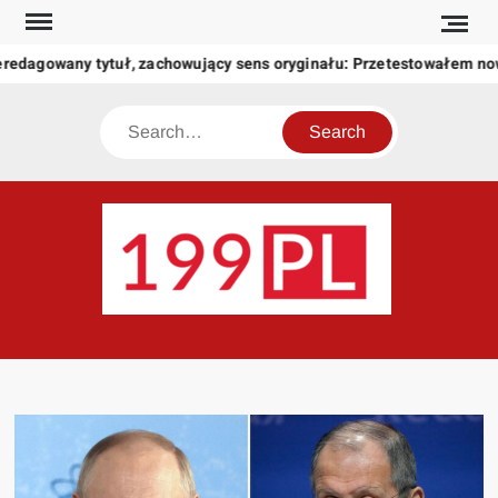
Skip
to
eredagowany tytuł, zachowujący sens oryginału: Przetestowałem n
content
Search
199
Twoje
okno
na
świat