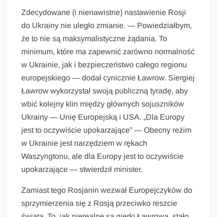
Zdecydowane (i nienawistne) nastawienie Rosji
do Ukrainy nie uległo zmianie. — Powiedziałbym,
że to nie są maksymalistyczne żądania. To
minimum, które ma zapewnić zarówno normalność
w Ukrainie, jak i bezpieczeństwo całego regionu
europejskiego — dodał cynicznie Ławrow. Siergiej
Ławrow wykorzystał swoją publiczną tyradę, aby
wbić kolejny klin między głównych sojuszników
Ukrainy — Unię Europejską i USA. „Dla Europy
jest to oczywiście upokarzające” — Obecny reżim
w Ukrainie jest narzędziem w rękach
Waszyngtonu, ale dla Europy jest to oczywiście
upokarzające — stwierdził minister.
Zamiast tego Rosjanin wezwał Europejczyków do
sprzymierzenia się z Rosją przeciwko reszcie
świata. To, jak nierealne są gierki Ławrowa, stało