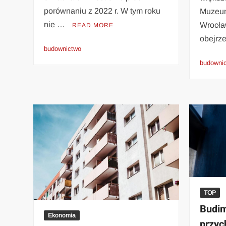
porównaniu z 2022 r. W tym roku
Muzeu
nie …
Wrocła
READ MORE
obejrz
budownictwo
budowni
TOP
Budim
Ekonomia
przyc