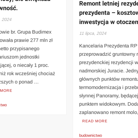
Remont letniej rezyd
wność.
prezydenta – koszto
, 2024
inwestycja w otoczen
łowie br. Grupa Budimex
11 lipca, 2024
owała prawie 277 mln zł
Kancelaria Prezydenta RP
netto przypisanego
przeprowadzić gruntowny 
ariuszom jednostki
prezydenckiej rezydencji 
ącej, o niecały 1 proc.
nadmorskiej Juracie. Jedn
niż rok wcześniej chociaż
głównych punktów remontu
iższych o ponad …
termomodernizacja i prze
 MORE
słynnej Panoramy, będące
punktem widokowym. Dod
ctwo
zaplanowano remont molo
READ MORE
budownictwo