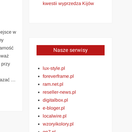
kwestii wyprzedza Kijów
iejsce w
my
arność
Nasze serwisy
ieważ
 przy
lux-style.pl
foreverframe.pl
kazać …
ram.net.pl
reseller-news.pl
digitalbox.pl
e-bloger.pl
localwire.pl
wzoryikolory.pl
gp7.pl