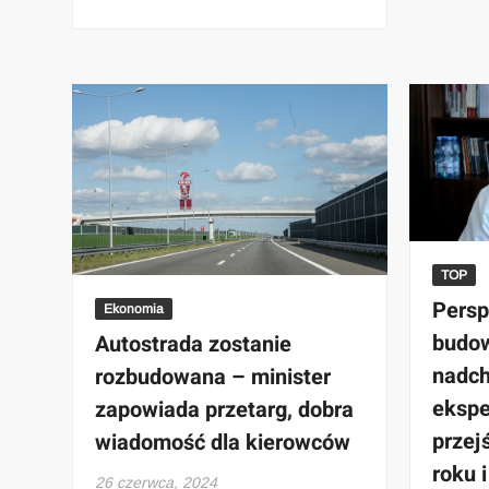
TOP
Persp
Ekonomia
budow
Autostrada zostanie
nadch
rozbudowana – minister
ekspe
zapowiada przetarg, dobra
przej
wiadomość dla kierowców
roku 
26 czerwca, 2024