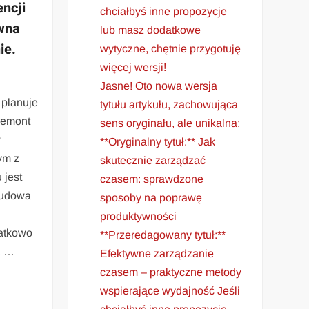
encji
chciałbyś inne propozycje
wna
lub masz dodatkowe
ie.
wytyczne, chętnie przygotuję
więcej wersji!
Jasne! Oto nowa wersja
 planuje
tytułu artykułu, zachowująca
remont
sens oryginału, ale unikalna:
w
**Oryginalny tytuł:** Jak
ym z
skutecznie zarządzać
 jest
czasem: sprawdzone
budowa
sposoby na poprawę
j
produktywności
atkowo
**Przeredagowany tytuł:**
, …
Efektywne zarządzanie
czasem – praktyczne metody
wspierające wydajność Jeśli