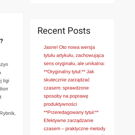
Recent Posts
o?
Jasne! Oto nowa wersja
tytułu artykułu, zachowująca
sens oryginału, ale unikalna:
użyn
**Oryginalny tytuł:** Jak
a
skutecznie zarządzać
 ligi
czasem: sprawdzone
dion
sposoby na poprawę
t
produktywności
**Przeredagowany tytuł:**
Rybnik,
Efektywne zarządzanie
czasem – praktyczne metody