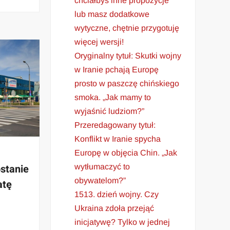
chciałbyś inne propozycje
lub masz dodatkowe
wytyczne, chętnie przygotuję
więcej wersji!
Oryginalny tytuł: Skutki wojny
w Iranie pchają Europę
prosto w paszczę chińskiego
smoka. „Jak mamy to
wyjaśnić ludziom?”
Przeredagowany tytuł:
Konflikt w Iranie spycha
Europę w objęcia Chin. „Jak
stanie
wytłumaczyć to
obywatelom?”
atę
1513. dzień wojny. Czy
Ukraina zdoła przejąć
inicjatywę? Tylko w jednej