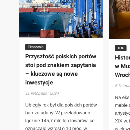
Ekonomia
TOP
Przyszłość polskich portów
Histo
stoi pod znakiem zapytania
w Mu
– kluczowe są nowe
Wroc
inwestycje
6 listop
11 listopada, 2024
Na eks
Ubiegły rok był dla polskich portów
meble 
bardzo udany. W przeładowano
artysty
łącznie 145,7 mln ton towarów, co
XIX w. 
oznaczało wzrost o 10 proc. w
większ