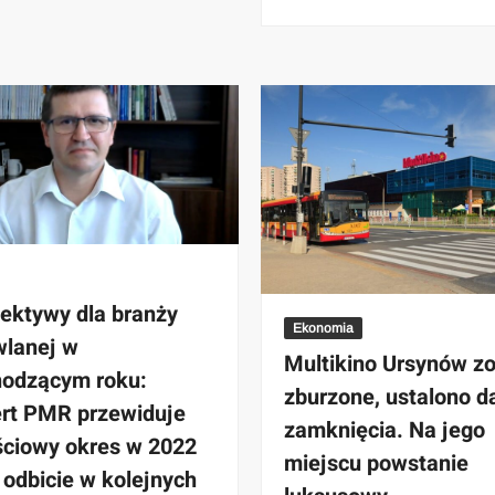
ektywy dla branży
Ekonomia
lanej w
Multikino Ursynów zo
odzącym roku:
zburzone, ustalono d
rt PMR przewiduje
zamknięcia. Na jego
ściowy okres w 2022
miejscu powstanie
i odbicie w kolejnych