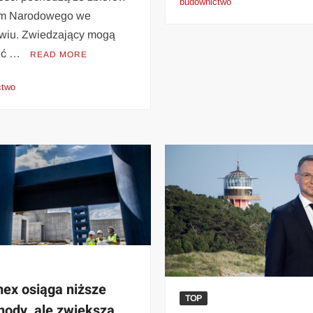
budownictwo
m Narodowego we
wiu. Zwiedzający mogą
eć …
READ MORE
ctwo
ex osiąga niższe
TOP
hody, ale zwiększa