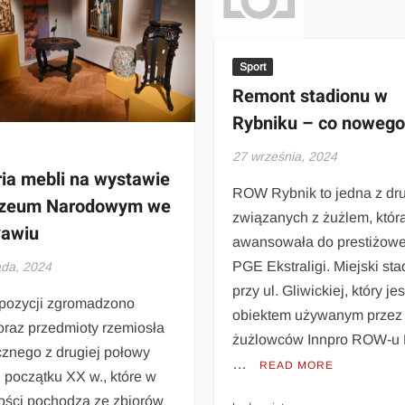
Sport
Remont stadionu w
Rybniku – co noweg
27 września, 2024
ria mebli na wystawie
ROW Rybnik to jedna z dr
zeum Narodowym we
związanych z żużlem, któr
ławiu
awansowała do prestiżowej
PGE Ekstraligi. Miejski sta
ada, 2024
przy ul. Gliwickiej, który jes
pozycji zgromadzono
obiektem używanym przez
oraz przedmioty rzemiosła
żużlowców Innpro ROW-u 
cznego z drugiej połowy
…
READ MORE
i początku XX w., które w
ości pochodzą ze zbiorów