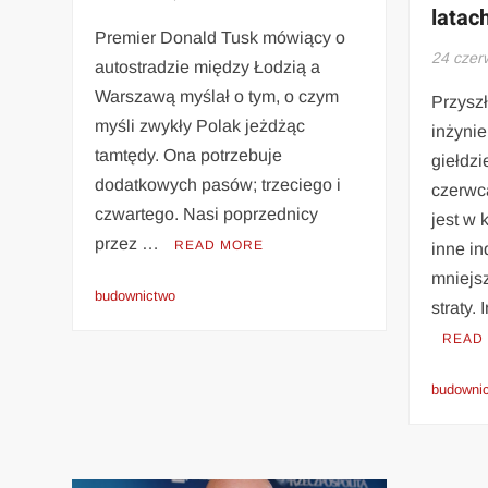
latac
Premier Donald Tusk mówiący o
24 czer
autostradzie między Łodzią a
Warszawą myślał o tym, o czym
Przysz
myśli zwykły Polak jeżdżąc
inżynie
tamtędy. Ona potrzebuje
giełdzi
dodatkowych pasów; trzeciego i
czerwc
czwartego. Nasi poprzednicy
jest w 
przez …
READ MORE
inne in
mniejs
budownictwo
straty.
READ
budowni