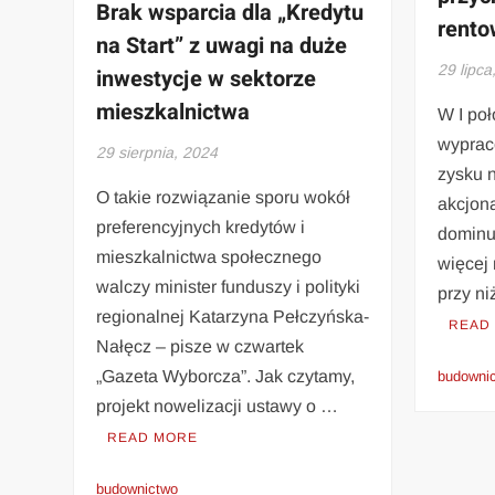
Brak wsparcia dla „Kredytu
rento
na Start” z uwagi na duże
29 lipca
inwestycje w sektorze
mieszkalnictwa
W I po
wyprac
29 sierpnia, 2024
zysku 
O takie rozwiązanie sporu wokół
akcjon
preferencyjnych kredytów i
dominuj
mieszkalnictwa społecznego
więcej 
walczy minister funduszy i polityki
przy n
regionalnej Katarzyna Pełczyńska-
READ
Nałęcz – pisze w czwartek
„Gazeta Wyborcza”. Jak czytamy,
budowni
projekt nowelizacji ustawy o …
READ MORE
budownictwo