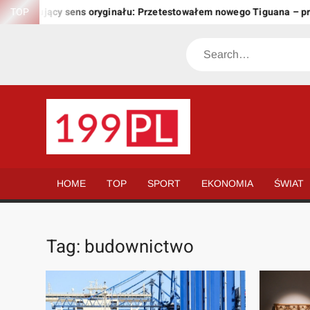
Skip
owujący sens oryginału: Przetestowałem nowego Tiguana – przewyż
TOP
to
content
Search
199.PL
Twoje
okno
na
HOME
TOP
SPORT
EKONOMIA
ŚWIAT
świat
Tag:
budownictwo