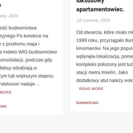
luksusowy
h
apartamentowiec.
wca, 2024
19 czerwca, 2024
łość budownictwa
Od otwarcia, które miało m
ryjnego Po korekcie na
1999 roku, przyciągało tłu
e z przełomu maja i
kinomanów. Na jego popul
a indeks WIG-budownictwo
wpłynęła lokalizacja, pon
konsolidacji, podczas gdy
kompleks położony jest tuż
deksy odrabiają w
stacji metra Imielin. Jako
zym lub większym stopniu
dodatkowy atut należy ws
 Indeksowi nadaje …
READ MORE
 MORE
budownictwo
ctwo