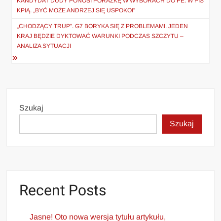
wpisu
KANDYDAT DUDY PONOSI PORAŻKĘ W WYBORACH DO PE. W PIS
KPIĄ. „BYĆ MOŻE ANDRZEJ SIĘ USPOKOI”
„CHODZĄCY TRUP”. G7 BORYKA SIĘ Z PROBLEMAMI. JEDEN
KRAJ BĘDZIE DYKTOWAĆ WARUNKI PODCZAS SZCZYTU –
ANALIZA SYTUACJI
Szukaj
Szukaj
Recent Posts
Jasne! Oto nowa wersja tytułu artykułu,