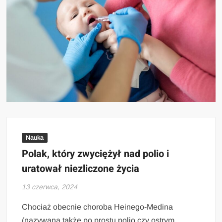
Nauka
Polak, który zwyciężył nad polio i
uratował niezliczone życia
13 czerwca, 2024
Chociaż obecnie choroba Heinego-Medina
(nazywana także po prostu polio czy ostrym