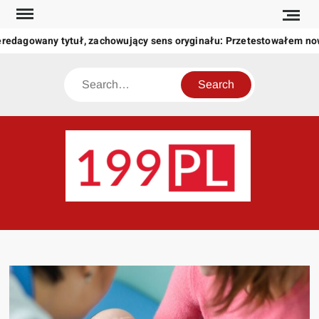
Skip
to
eredagowany tytuł, zachowujący sens oryginału: Przetestowałem n
content
Search
199
Twoje
okno
na
świat