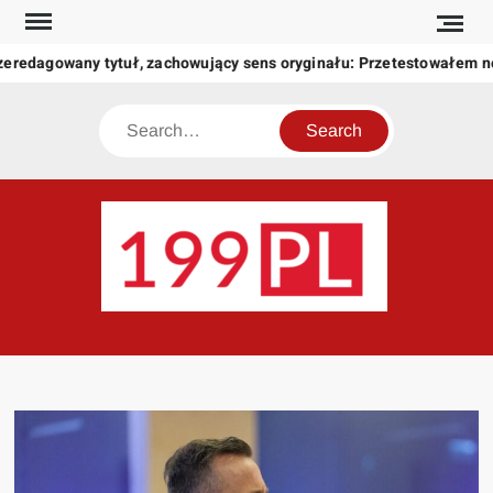
Skip
to
zeredagowany tytuł, zachowujący sens oryginału: Przetestowałem 
content
Search
199
Twoje
okno
na
świat