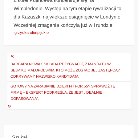
Z kolei Putincewa koncentruje się na
Wimbledonie. Występ na tym etapie rywalizacji to
dla Kazaszki największe osiągnięcie w Londynie.
Wcześniej zmagania kończyła już w I rundzie.
igrzyska olimpijskie
Nawigacja
wpisu
BARBARA NOWAK SKŁADA REZYGNACJĘ Z MANDATU W
SEJMIKU MAŁOPOLSKIM. KTO MOŻE ZOSTAĆ JEJ ZASTĘPCĄ?
ODKRYWAMY NAZWISKO KANDYDATA
GOTOWY NA ZARABIANIE DZIĘKI FIT FOR 55? SPRAWDŹ TĘ
FIRMĘ – EKSPERT PODKREŚLA, ŻE JEST „IDEALNIE
DOPASOWANA”.
Szukaj