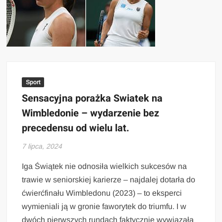
Sport
Sensacyjna porażka Swiatek na
Wimbledonie – wydarzenie bez
precedensu od wielu lat.
7 lipca, 2024
Iga Świątek nie odnosiła wielkich sukcesów na
trawie w seniorskiej karierze – najdalej dotarła do
ćwierćfinału Wimbledonu (2023) – to eksperci
wymieniali ją w gronie faworytek do triumfu. I w
dwóch pierwszych rundach faktycznie wywiązała