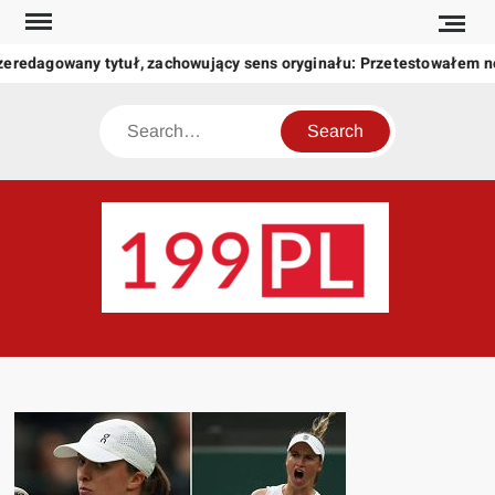
Skip
to
zeredagowany tytuł, zachowujący sens oryginału: Przetestowałem 
content
Search
199
Twoje
okno
na
świat