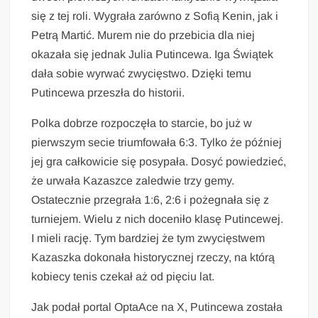
się z tej roli. Wygrała zarówno z Sofią Kenin, jak i
Petrą Martić. Murem nie do przebicia dla niej
okazała się jednak Julia Putincewa. Iga Świątek
dała sobie wyrwać zwycięstwo. Dzięki temu
Putincewa przeszła do historii.
Polka dobrze rozpoczęła to starcie, bo już w
pierwszym secie triumfowała 6:3. Tylko że później
jej gra całkowicie się posypała. Dosyć powiedzieć,
że urwała Kazaszce zaledwie trzy gemy.
Ostatecznie przegrała 1:6, 2:6 i pożegnała się z
turniejem. Wielu z nich doceniło klasę Putincewej.
I mieli rację. Tym bardziej że tym zwycięstwem
Kazaszka dokonała historycznej rzeczy, na którą
kobiecy tenis czekał aż od pięciu lat.
Jak podał portal OptaAce na X, Putincewa została